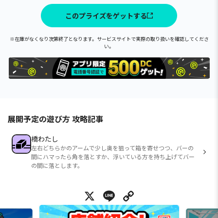
このプライズをゲットする
※在庫がなくなり次第終了となります。サービスサイトで実際の取り扱いを確認してくださ
い。
展開予定の遊び方 攻略記事
橋わたし
左右どちらかのアームで少し奥を狙って箱を寄せつつ、バーの
間にハマったら角を落とすか、浮いている方を持ち上げてバー
の間に落とします。
X
Line
Copy Link