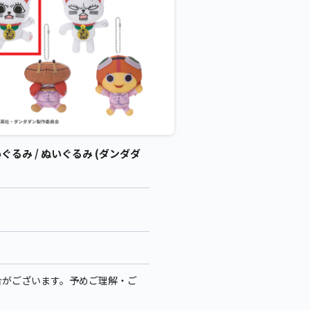
るみ / ぬいぐるみ (ダンダダ
合がございます。予めご理解・ご