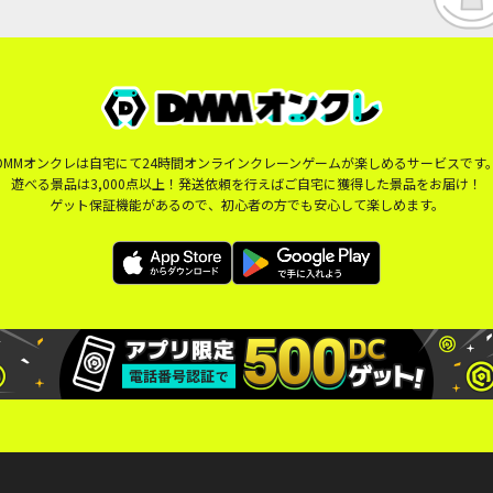
DMMオンクレは自宅にて24時間オンラインクレーンゲームが楽しめるサービスです
遊べる景品は3,000点以上！発送依頼を行えばご自宅に獲得した景品をお届け！
ゲット保証機能があるので、初心者の方でも安心して楽しめます。