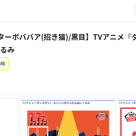
ターボババア(招き猫)/黒目】TVアニメ『
るみ
0時