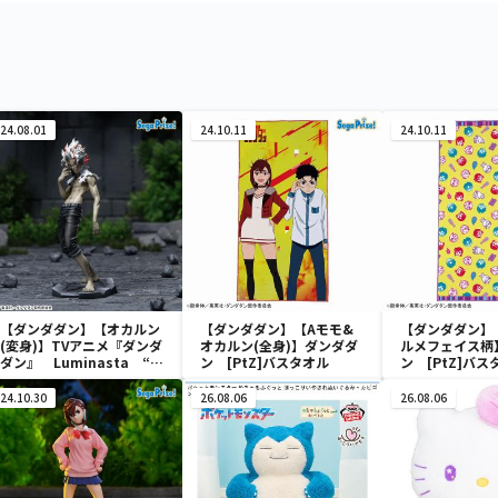
24.08.01
24.10.11
24.10.11
【ダンダダン】【オカルン
【ダンダダン】【Aモモ&
【ダンダダン】
(変身)】TVアニメ『ダンダ
オカルン(全身)】ダンダダ
ルメフェイス柄
ダン』 Luminasta “オ
ン [PtZ]バスタオル
ン [PtZ]バス
カルン（変身）”Vol.2
Ver.1.5
24.10.30
26.08.06
26.08.06