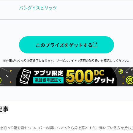
バンダイスピリッツ
このプライズをゲットする
※在庫がなくなり次第終了となります。サービスサイトで実際の取り扱いを確認してください。
記事
を狙って箱を寄せつつ、バーの間にハマったら角を落とすか、浮いている方を持ち