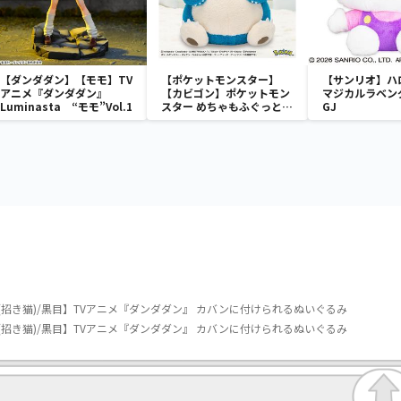
【ダンダダン】【モモ】TV
【ポケットモンスター】
【サンリオ】ハ
アニメ『ダンダダン』
【カビゴン】ポケットモン
マジカルラベン
Luminasta “モモ”Vol.1
スター めちゃもふぐっと
GJ
ほっこりいやされぬいぐる
み～カビゴン～
招き猫)/黒目】TVアニメ『ダンダダン』 カバンに付けられるぬいぐるみ
招き猫)/黒目】TVアニメ『ダンダダン』 カバンに付けられるぬいぐるみ