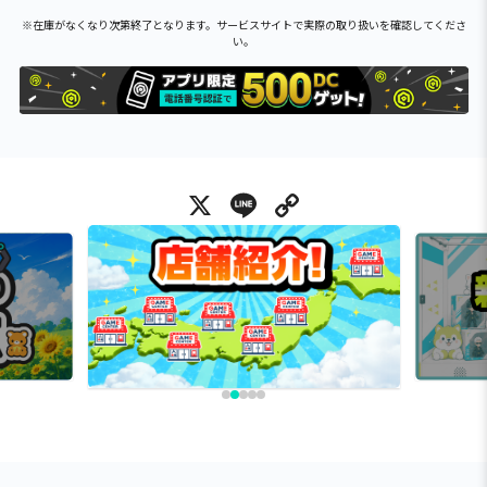
※在庫がなくなり次第終了となります。サービスサイトで実際の取り扱いを確認してくださ
い。
X
Line
Copy Link