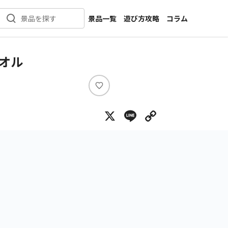
景品一覧
遊び方攻略
コラム
景品を探す
新着景品
インタビュー
カテゴリ一覧
ニュース
タオル
作品名一覧
店舗
メーカー一覧
開発
い
い
攻略
X
Line
Copy Lin
ね
プライズ
イベント
キャラ特集