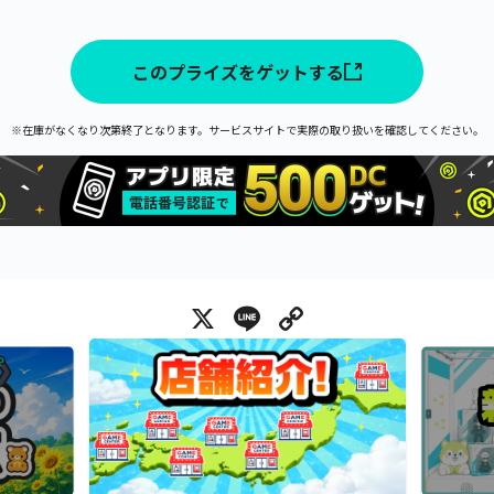
このプライズをゲットする
※在庫がなくなり次第終了となります。サービスサイトで実際の取り扱いを確認してください。
X
Line
Copy Link