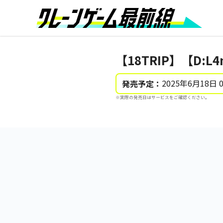
【18TRIP】【D:
2025年6月18日 
発売予定：
※実際の発売日はサービスをご確認ください。