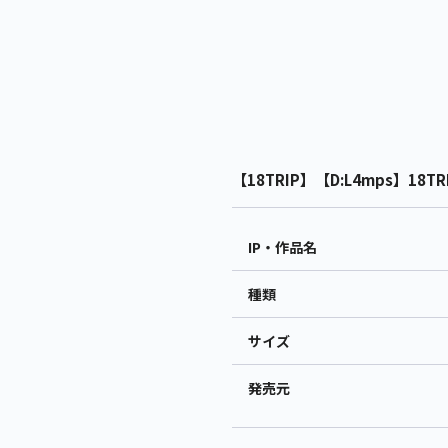
【18TRIP】【D:L4mps】18T
IP・作品名
種類
サイズ
発売元