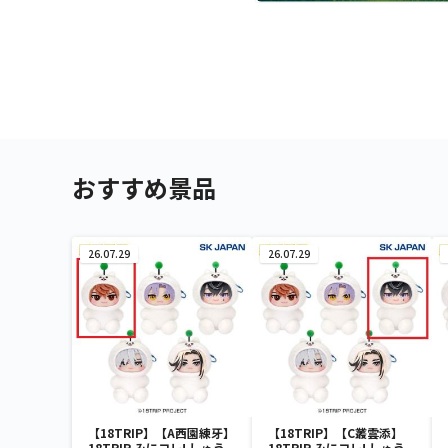
おすすめ景品
26.07.29
26.07.29
【18TRIP】【A西園練牙】
【18TRIP】【C叢雲添】
18TRIP みにコレ! しゅう
18TRIP みにコレ! しゅう