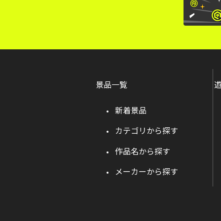
景品一覧
新着景品
カテゴリから探す
作品名から探す
メーカーから探す