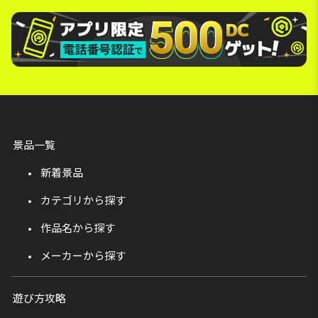
景品一覧
新着景品
カテゴリから探す
作品名から探す
メーカーから探す
遊び方攻略