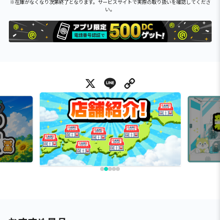
※在庫がなくなり次第終了となります。サービスサイトで実際の取り扱いを確認してくださ
い。
X
Line
Copy Link