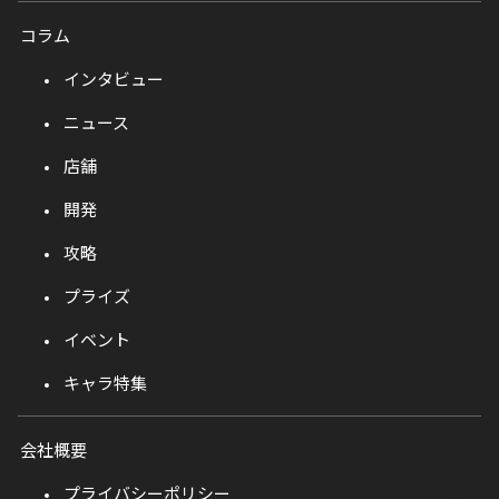
コラム
インタビュー
ニュース
店舗
開発
攻略
プライズ
イベント
キャラ特集
会社概要
プライバシーポリシー