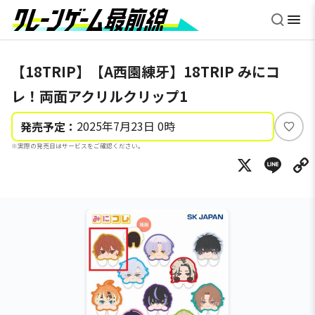
【18TRIP】【A西園練牙】18TRIP みにコ
レ！両面アクリルクリップ1
2025年7月23日 0時
発売予定：
い
※実際の発売日はサービスをご確認ください。
い
X
Li
ね