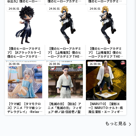
谷出久】僕のヒーローア
僕のヒーローアカデミア
僕のヒーローアカデミア
カデミア BRAVEGRAPH
Q posket-荼毘-
Q posket-荼毘-
＃2 vol.2
24.06.01
24.06.01
24.06.01
【僕のヒーローアカデミ
【僕のヒーローアカデミ
【僕のヒーローアカデミ
ア】【Aブラックカラー】
ア】【上鳴電気】僕のヒ
ア】【上鳴電気】僕のヒ
僕のヒーローアカデミア
ーローアカデミア THE
ーローアカデミア THE
Q posket-荼毘-
AMAZING HEROES
AMAZING HEROES
26.08.06
vol.21
26.08.06
vol.21
26.08.06
【ウマ娘】【タマモクロ
【鬼滅の刃】【狛治】ア
【NARUTO】【雷影エ
ス】アニメ『ウマ娘 シン
ニメ「鬼滅の刃」 フィギ
ー】NARUTO-ナルト- 疾
デレラグレイ』 -Relax
ュア-絆ノ装-伍拾壱ノ型
風伝 雷影・エー フィギュ
time-タマモクロス
ア～五影集結…!!～
もっと見る