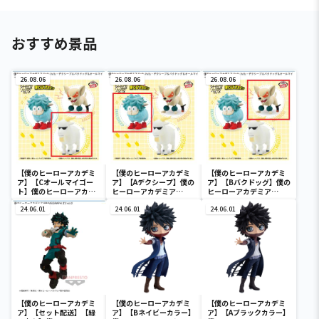
おすすめ景品
26.08.06
26.08.06
26.08.06
【僕のヒーローアカデミ
【僕のヒーローアカデミ
【僕のヒーローアカデミ
ア】【Cオールマイゴー
ア】【Aデクシープ】僕の
ア】【Bバクドッグ】僕の
ト】僕のヒーローアカデ
ヒーローアカデミア
ヒーローアカデミア
ミア Fluffy Puffy～デク
Fluffy Puffy～デクシー
Fluffy Puffy～デクシー
シープ＆バクドッグ＆オ
24.06.01
プ＆バクドッグ＆オール
24.06.01
プ＆バクドッグ＆オール
24.06.01
ールマイゴート～
マイゴート～
マイゴート～
【僕のヒーローアカデミ
【僕のヒーローアカデミ
【僕のヒーローアカデミ
ア】【セット配送】【緑
ア】【Bネイビーカラー】
ア】【Aブラックカラー】