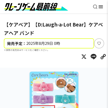
【ケアベア】【D:Laugh-a-Lot Bear】ケアベ
アヘア バンド
2025年8月29日 0時
発売予定：
い
※実際の発売日はサービスをご確認ください。
い
X
Li
ね