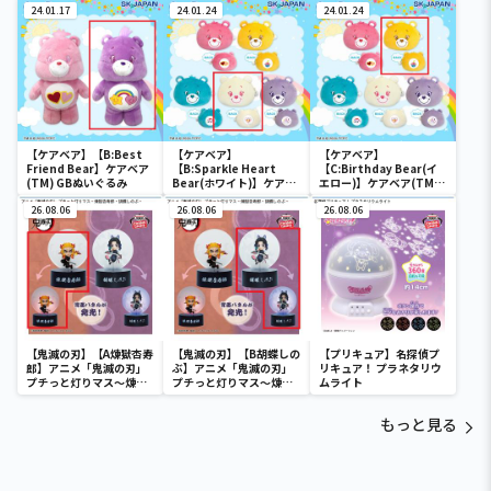
24.01.17
24.01.24
24.01.24
【ケアベア】【B:Best
【ケアベア】
【ケアベア】
Friend Bear】ケアベア
【B:Sparkle Heart
【C:Birthday Bear(イ
(TM) GBぬいぐるみ
Bear(ホワイト)】ケアベ
エロー)】ケアベア(TM)
ア(TM)フェイスポーチ
フェイスポーチ
26.08.06
26.08.06
26.08.06
【鬼滅の刃】【A煉獄杏寿
【鬼滅の刃】【B胡蝶しの
【プリキュア】名探偵プ
郎】アニメ「鬼滅の刃」
ぶ】アニメ「鬼滅の刃」
リキュア！ プラネタリウ
プチっと灯りマス～煉獄
プチっと灯りマス～煉獄
ムライト
杏寿郎・胡蝶しのぶ～
杏寿郎・胡蝶しのぶ～
もっと見る