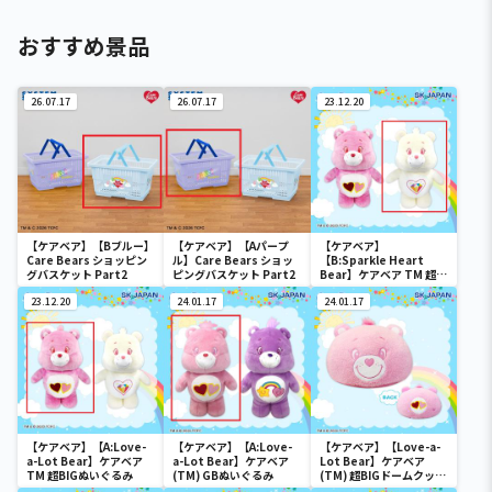
おすすめ景品
26.07.17
26.07.17
23.12.20
【ケアベア】【Bブルー】
【ケアベア】【Aパープ
【ケアベア】
Care Bears ショッピン
ル】Care Bears ショッ
【B:Sparkle Heart
グバスケット Part2
ピングバスケット Part2
Bear】ケアベア TM 超
BIGぬいぐるみ
23.12.20
24.01.17
24.01.17
【ケアベア】【A:Love-
【ケアベア】【A:Love-
【ケアベア】【Love-a-
a-Lot Bear】ケアベア
a-Lot Bear】ケアベア
Lot Bear】ケアベア
TM 超BIGぬいぐるみ
(TM) GBぬいぐるみ
(TM) 超BIGドームクッシ
ョン