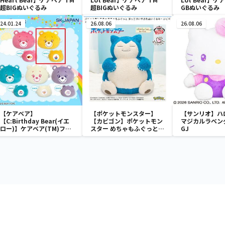
超BIGぬいぐるみ
超BIGぬいぐるみ
GBぬいぐるみ
24.01.24
26.08.06
26.08.06
【ケアベア】
【ポケットモンスター】
【サンリオ】ハ
【C:Birthday Bear(イエ
【カビゴン】ポケットモン
マジカルラベン
ロー)】ケアベア(TM)フェ
スター めちゃもふぐっと
GJ
イスポーチ
ほっこりいやされぬいぐる
み～カビゴン～