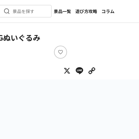
景品一覧
遊び方攻略
コラム
景品を探す
新着景品
インタビュー
カテゴリ一覧
ニュース
BIGぬいぐるみ
作品名一覧
店舗
メーカー一覧
開発
い
い
攻略
X
Line
Copy Lin
ね
プライズ
イベント
キャラ特集