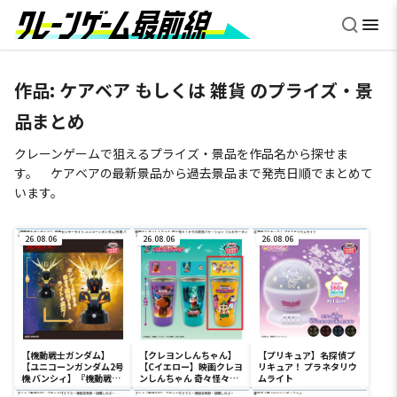
作品: ケアベア もしくは 雑貨 のプライズ・景
品まとめ
クレーンゲームで狙えるプライズ・景品を作品名から探せま
す。 ケアベアの最新景品から過去景品まで発売日順でまとめて
います。
26.08.06
26.08.06
26.08.06
【機動戦士ガンダム】
【クレヨンしんちゃん】
【プリキュア】名探偵プ
【ユニコーンガンダム2号
【Cイエロー】映画クレヨ
リキュア！ プラネタリウ
機 バンシィ】『機動戦士
ンしんちゃん 奇々怪々！
ムライト
ガンダムUC』 胸像センサ
オラの妖怪バケ～ション