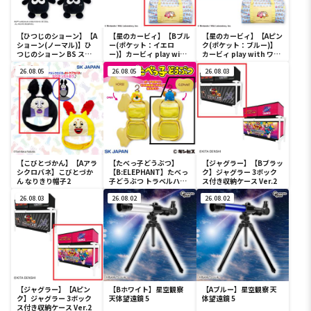
【ひつじのショーン】【A
【星のカービィ】【Bブル
【星のカービィ】【Aピン
ショーン(ノーマル)】ひ
ー(ポケット：イエロ
ク(ポケット：ブルー)】
つじのショーン BS スマ
ー)】カービィ play with
カービィ play with ワド
ホショーンルダー
ワドルディ ボストンバッ
ルディ ボストンバッグ
26.08.05
グ
26.08.05
26.08.03
【こびとづかん】【Aアラ
【たべっ子どうぶつ】
【ジャグラー】【Bブラッ
シクロバネ】こびとづか
【B:ELEPHANT】たべっ
ク】ジャグラー 3ボック
ん なりきり帽子2
子どうぶつ トラベルハン
ス付き収納ケース Ver.2
ガー
26.08.03
26.08.02
26.08.02
【ジャグラー】【Aピン
【Bホワイト】星空観察
【Aブルー】星空観察 天
ク】ジャグラー 3ボック
天体望遠鏡 5
体望遠鏡 5
ス付き収納ケース Ver.2