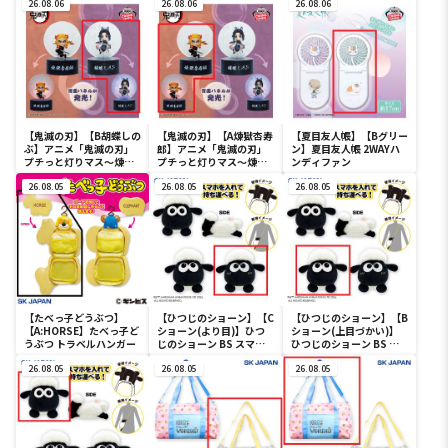
ーライト-ユニコーンガン
26.08.06
フルカラータンブラー
26.08.06
26.08.06
ダム2号機 バンシィ（デ
ストロイモード）-
【鬼滅の刃】【B胡蝶しの
【鬼滅の刃】【A煉獄杏寿
【夏目友人帳】【Bグリー
ぶ】アニメ「鬼滅の刃」
郎】アニメ「鬼滅の刃」
ン】夏目友人帳 2WAYハ
プチっと灯りマス～煉獄
プチっと灯りマス～煉獄
ンディファン
杏寿郎・胡蝶しのぶ～
杏寿郎・胡蝶しのぶ～
26.08.05
26.08.05
26.08.05
【たべっ子どうぶつ】
【ひつじのショーン】【C
【ひつじのショーン】【B
【A:HORSE】たべっ子ど
ショーン(より目)】ひつ
ショーン(上目づかい)】
うぶつ トラベルハンガー
じのショーン BS スマホ
ひつじのショーン BS ス
ショーンルダー
マホショーンルダー
26.08.05
26.08.05
26.08.05