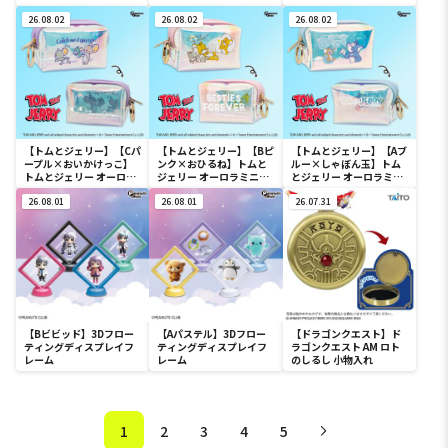
26.08.02
26.08.02
26.08.02
【トムとジェリー】【Cパ
【トムとジェリー】【Bピ
【トムとジェリー】【Aブ
ープル×おいかけっこ】
ンク×おひるね】トムと
ルー×しゃぼん玉】トム
トムとジェリー オーロラ
ジェリー オーロラミニポ
とジェリー オーロラミニ
ミニポーチ
ーチ
ポーチ
26.08.01
26.08.01
26.07.31
【Bビビッド】3Dフロー
【Aパステル】3Dフロー
【ドラゴンクエスト】ド
ティングディスプレイフ
ティングディスプレイフ
ラゴンクエスト AM ロト
レーム
レーム
のしるし 小物入れ
1
2
3
4
5