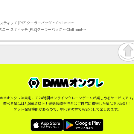
ッチ [PtZ]クーラーバッグ ～Chill mint～
スティッチ [PtZ]クーラーバッグ ～Chill mint～
DMMオンクレは自宅にて24時間オンラインクレーンゲームが楽しめるサービスです
遊べる景品は3,000点以上！発送依頼を行えばご自宅に獲得した景品をお届け！
ゲット保証機能があるので、初心者の方でも安心して楽しめます。