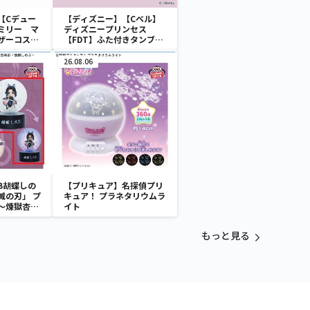
【Cデュー
【ディズニー】【Cベル】
ミリー マ
ディズニープリンセス
ザーコスチ
【FDT】ふた付きタンブラ
ー
26.08.06
B胡蝶しの
【プリキュア】名探偵プリ
滅の刃」 プ
キュア！ プラネタリウムラ
～煉獄杏寿
イト
～
もっと見る