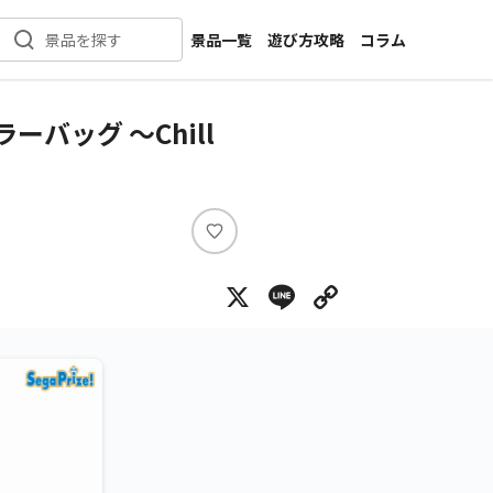
景品一覧
遊び方攻略
コラム
景品を探す
新着景品
インタビュー
カテゴリ一覧
ニュース
バッグ ～Chill
作品名一覧
店舗
メーカー一覧
開発
攻略
い
プライズ
い
X
Line
Copy Lin
ね
イベント
キャラ特集