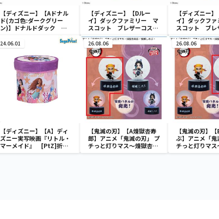
【ディズニー】【Aドナル
【ディズニー】【Dルー
【ディズニー】
ド(カゴ色:ダークグリー
イ】ダックファミリー マ
イ】ダックファ
ン)】ドナルドダック ミ
スコット ブレザーコスチ
スコット ブレ
ニメッシュカゴ
ューム
ューム
24.06.01
26.08.06
26.08.06
【ディズニー】【A】ディ
【鬼滅の刃】【A煉獄杏寿
【鬼滅の刃】【
ズニー実写映画『リトル・
郎】アニメ「鬼滅の刃」 プ
ぶ】アニメ「鬼
マーメイド』 [PtZ]折り
チっと灯りマス～煉獄杏寿
チっと灯りマス
畳みボックスチェアー
郎・胡蝶しのぶ～
郎・胡蝶しのぶ