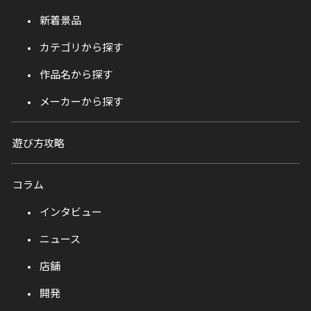
新着景品
カテゴリから探す
作品名から探す
メーカーから探す
遊び方攻略
コラム
インタビュー
ニュース
店舗
開発