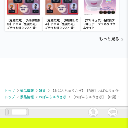
【鬼滅の刃】【A煉獄杏寿
【鬼滅の刃】【B胡蝶しの
【プリキュア】名探偵プ
郎】アニメ「鬼滅の刃」
ぶ】アニメ「鬼滅の刃」
リキュア！ プラネタリウ
プチっと灯りマス～煉獄
プチっと灯りマス～煉獄
ムライト
杏寿郎・胡蝶しのぶ～
杏寿郎・胡蝶しのぶ～
もっと見る
トップ
景品情報
雑貨
【おぱんちゅうさぎ】【B涙】おぱんちゅうさぎ 着ぐるみキャップ
トップ
景品情報
おぱんちゅうさぎ
【おぱんちゅうさぎ】【B涙】おぱんちゅうさぎ 着ぐるみキャップ