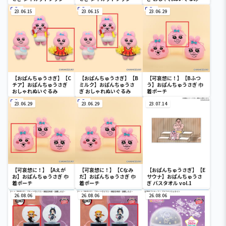
ン vol.1
ン vol.1
23.06.15
23.06.15
23.06.29
【おぱんちゅうさぎ】【C
【おぱんちゅうさぎ】【B
【可哀想に！】【Bふつ
チア】おぱんちゅうさぎ
ミルク】おぱんちゅうさ
う】おぱんちゅうさぎ 巾
おしゃれぬいぐるみ
ぎ おしゃれぬいぐるみ
着ポーチ
23.06.29
23.06.29
23.07.14
【可哀想に！】【Aえが
【可哀想に！】【Cなみ
【おぱんちゅうさぎ】【E
お】おぱんちゅうさぎ 巾
だ】おぱんちゅうさぎ 巾
サウナ】おぱんちゅうさ
着ポーチ
着ポーチ
ぎ バスタオル vol.1
26.08.06
26.08.06
26.08.06