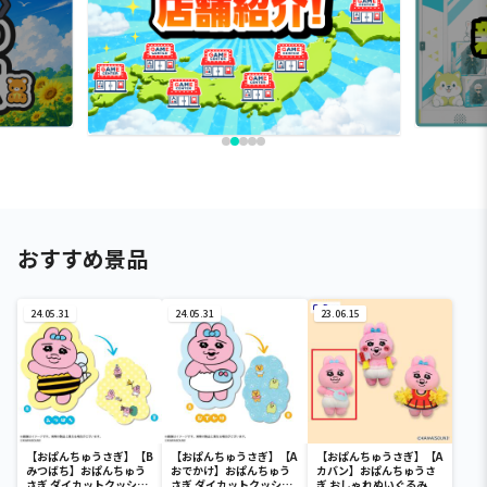
おすすめ景品
24.05.31
24.05.31
23.06.15
【おぱんちゅうさぎ】【B
【おぱんちゅうさぎ】【A
【おぱんちゅうさぎ】【A
みつばち】おぱんちゅう
おでかけ】おぱんちゅう
カバン】おぱんちゅうさ
さぎ ダイカットクッショ
さぎ ダイカットクッショ
ぎ おしゃれぬいぐるみ