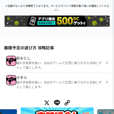
※在庫がなくなり次第終了となります。サービスサイトで実際の取り扱いを確認してくださ
い。
展開予定の遊び方 攻略記事
前おとし
箱の手前側を狙い、左右のアームで交互に振りながら手前にず
らして落とします。
タオル
箱の手前側を狙い、左右のアームで交互に振りながら手前にず
らして落とします。
X
Line
Copy Link