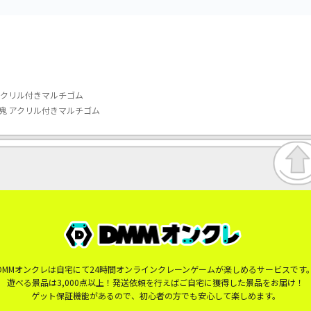
アクリル付きマルチゴム
鬼 アクリル付きマルチゴム
DMMオンクレは自宅にて24時間オンラインクレーンゲームが楽しめるサービスです
遊べる景品は3,000点以上！発送依頼を行えばご自宅に獲得した景品をお届け！
ゲット保証機能があるので、初心者の方でも安心して楽しめます。