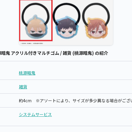
鬼 アクリル付きマルチゴム / 雑貨 (桃源暗鬼) の紹介
桃源暗鬼
雑貨
約4cm ※アソートにより、サイズが多少異なる場合がござ
システムサービス