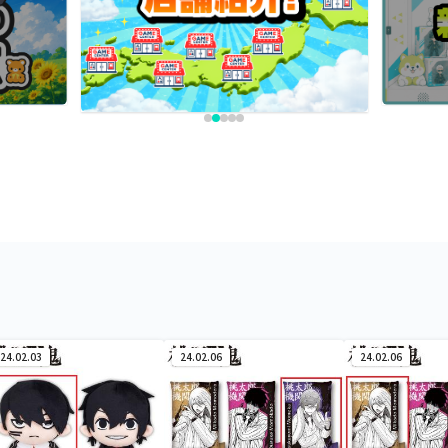
24.02.03
24.02.06
24.02.06