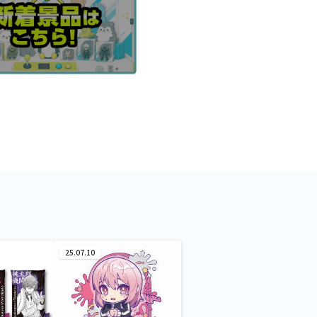
25.07.10