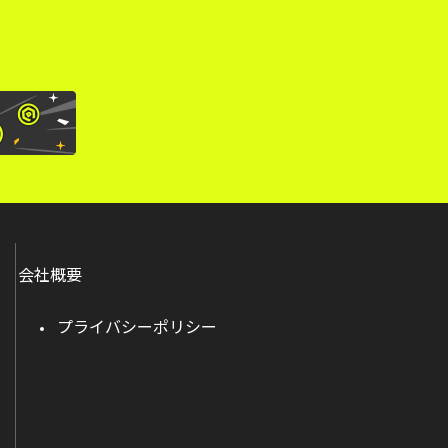
会社概要
プライバシーポリシー