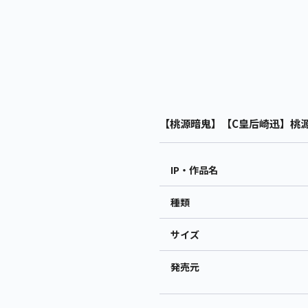
【桃源暗鬼】【C皇后崎迅】桃源暗
IP・作品名
種類
サイズ
発売元