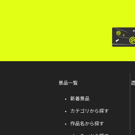
景品一覧
新着景品
カテゴリから探す
作品名から探す