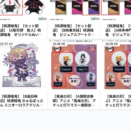
【桃源暗鬼】【セット配
【桃源暗鬼】【セット配
【桃源暗鬼】【
送】【A無陀野 無人】桃
送】【B桃華月詠】桃源暗
送】【A桃寺神
源暗鬼 オリジナルぬいぐ
鬼 ビジュアルアートクッ
鬼 ビジュアル
るみ vol.2
ションvol.2
ションvol.2
25.07.10
26.08.06
26.08.06
【桃源暗鬼】【B皇后崎
【鬼滅の刃】【A煉獄杏寿
【鬼滅の刃】【
迅】桃源暗鬼 きゅるぽっぷ
郎】アニメ「鬼滅の刃」 プ
ぶ】アニメ「鬼
ん ミニオーロラアクリルジ
チっと灯りマス～煉獄杏寿
チっと灯りマス
オラマ
郎・胡蝶しのぶ～
郎・胡蝶しのぶ