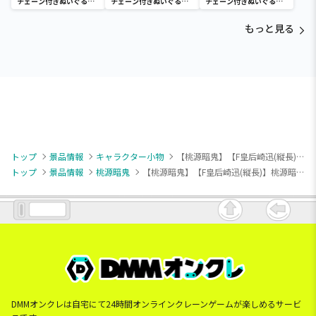
チェーン付きぬいぐるみ
チェーン付きぬいぐるみ
チェーン付きぬいぐるみ
～Tamagotchi
～Tamagotchi
～Tamagotchi
Paradise～vol.3
Paradise～vol.2-R
Paradise～vol.3
もっと見る
トップ
景品情報
キャラクター小物
【桃源暗鬼】【F皇后崎迅(縦長)】桃源暗鬼 メタリック缶バッジ
トップ
景品情報
桃源暗鬼
【桃源暗鬼】【F皇后崎迅(縦長)】桃源暗鬼 メタリック缶バッジ
DMMオンクレは自宅にて24時間オンラインクレーンゲームが楽しめるサービ