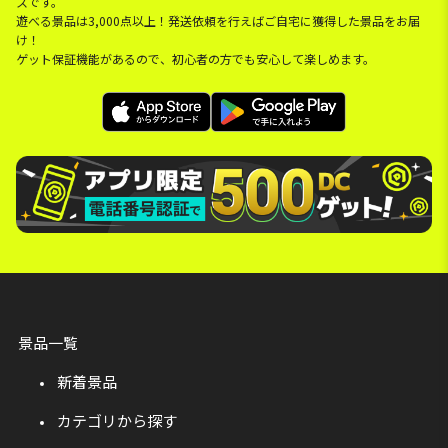
スです。
遊べる景品は3,000点以上！発送依頼を行えばご自宅に獲得した景品をお届
け！
ゲット保証機能があるので、初心者の方でも安心して楽しめます。
景品一覧
新着景品
カテゴリから探す