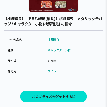
【桃源暗鬼】【F皇后崎迅(縦長)】桃源暗鬼 メタリック缶バ
ッジ / キャラクター小物 (桃源暗鬼) の紹介
IP・作品名
桃源暗鬼
種類
キャラクター小物
サイズ
約7cm
発売元
タイトー
このプライズをゲットする