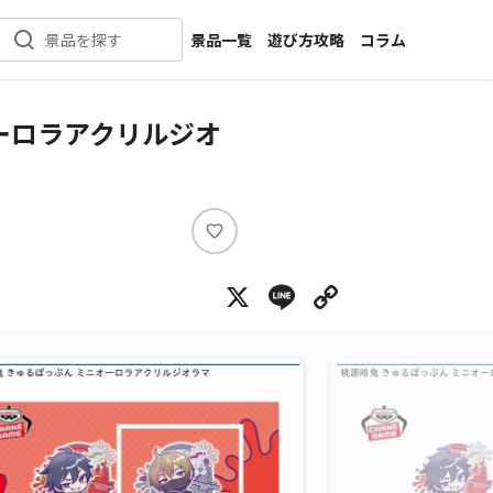
景品一覧
遊び方攻略
コラム
景品を探す
新着景品
インタビュー
カテゴリ一覧
ニュース
ーロラアクリルジオ
作品名一覧
店舗
メーカー一覧
開発
攻略
い
プライズ
い
X
Line
Copy Lin
ね
イベント
キャラ特集