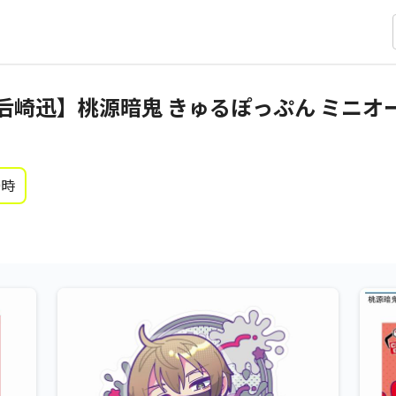
后崎迅】桃源暗鬼 きゅるぽっぷん ミニオ
0時