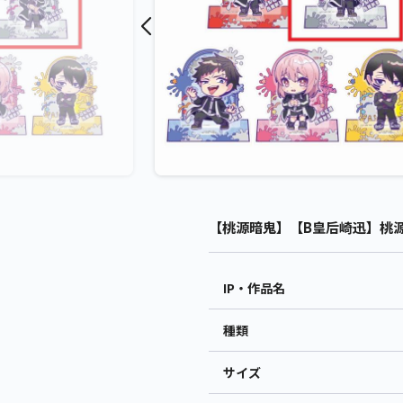
【桃源暗鬼】【B皇后崎迅】桃源暗
IP・作品名
種類
サイズ