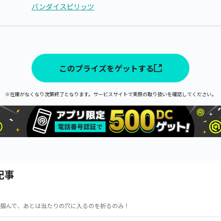
バンダイスピリッツ
このプライズをゲットする
※在庫がなくなり次第終了となります。サービスサイトで実際の取り扱いを確認してください。
記事
掴んで、あとは当たりの穴に入るのを祈るのみ！