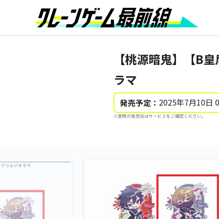
【桃源暗鬼】【B皇
ラマ
2025年7月10日 
発売予定：
※実際の発売日はサービスをご確認ください。