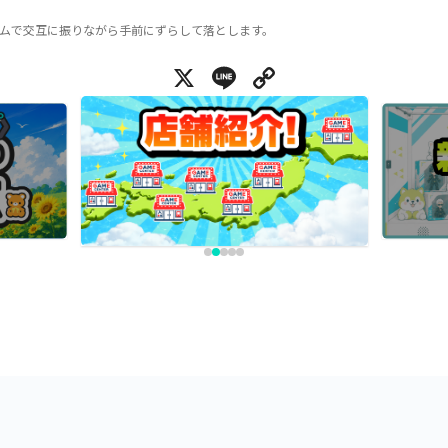
ムで交互に振りながら手前にずらして落とします。
X
Line
Copy Link