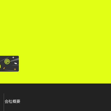
。
会社概要