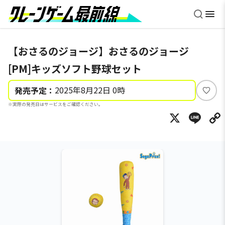
【おさるのジョージ】おさるのジョージ
[PM]キッズソフト野球セット
2025年8月22日 0時
発売予定：
い
※実際の発売日はサービスをご確認ください。
い
X
Li
ね