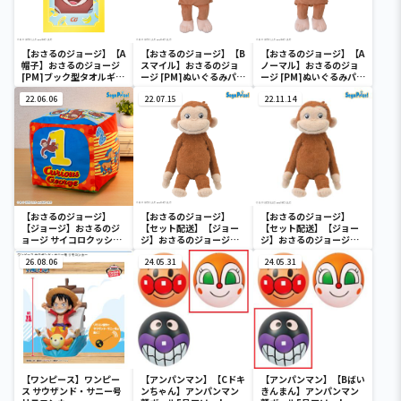
【おさるのジョージ】【A
【おさるのジョージ】【B
【おさるのジョージ】【A
帽子】おさるのジョージ
スマイル】おさるのジョ
ノーマル】おさるのジョ
[PM]ブック型タオルギフ
ージ [PM]ぬいぐるみパペ
ージ [PM]ぬいぐるみパペ
トボックス
ット
ット
22.06.06
22.07.15
22.11.14
【おさるのジョージ】
【おさるのジョージ】
【おさるのジョージ】
【ジョージ】おさるのジ
【セット配送】【ジョー
【セット配送】【ジョー
ョージ サイコロクッショ
ジ】おさるのジョージ
ジ】おさるのジョージ
ン
[GJ]くったりぬいぐるみ
[GJ]くったりぬいぐるみ
26.08.06
24.05.31
24.05.31
【ワンピース】ワンピー
【アンパンマン】【Cドキ
【アンパンマン】【Bばい
ス サウザンド・サニー号
ンちゃん】アンパンマン
きんまん】アンパンマン