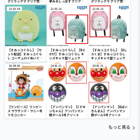
グリラックマ クリア窓付
夢みるしっぽず クリア窓
グリラックマ クリア窓付
き収納ボックス
付き収納ボックス
き収納ボックス
22.03.04
22.03.16
22.03.16
【すみっコぐらし】【セ
【すみっコぐらし】【Bと
【すみっコぐらし】【Aし
ット配送】すみっコぐら
かげ】すみっコぐらし キ
ろくま】すみっコぐらし
し コーデュロイぬいぐる
ッズキャラ型リュック
キッズキャラ型リュック
みXL プレミアム ぺんぎ
ん？
26.08.06
24.05.31
24.05.31
【ワンピース】ワンピー
【アンパンマン】【Cドキ
【アンパンマン】【Bばい
ス サウザンド・サニー号
ンちゃん】アンパンマン
きんまん】アンパンマン
リモコンカー
顔ボール5号アソート
顔ボール5号アソート
もっと見る