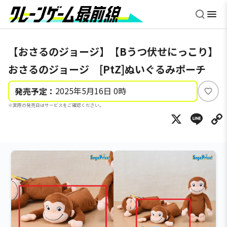
【おさるのジョージ】【Bうつ伏せにっこり】
おさるのジョージ [PtZ]ぬいぐるみポーチ
2025年5月16日 0時
発売予定：
い
※実際の発売日はサービスをご確認ください。
い
X
Li
ね