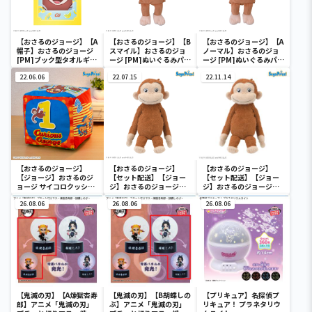
【おさるのジョージ】【A
【おさるのジョージ】【B
【おさるのジョージ】【A
帽子】おさるのジョージ
スマイル】おさるのジョ
ノーマル】おさるのジョ
[PM]ブック型タオルギフ
ージ [PM]ぬいぐるみパペ
ージ [PM]ぬいぐるみパペ
トボックス
ット
ット
22.06.06
22.07.15
22.11.14
【おさるのジョージ】
【おさるのジョージ】
【おさるのジョージ】
【ジョージ】おさるのジ
【セット配送】【ジョー
【セット配送】【ジョー
ョージ サイコロクッショ
ジ】おさるのジョージ
ジ】おさるのジョージ
ン
[GJ]くったりぬいぐるみ
[GJ]くったりぬいぐるみ
26.08.06
26.08.06
26.08.06
【鬼滅の刃】【A煉獄杏寿
【鬼滅の刃】【B胡蝶しの
【プリキュア】名探偵プ
郎】アニメ「鬼滅の刃」
ぶ】アニメ「鬼滅の刃」
リキュア！ プラネタリウ