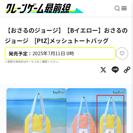
【おさるのジョージ】【Bイエロー】おさるの
ジョージ [PtZ]メッシュトートバッグ
2025年7月11日 0時
発売予定：
い
※実際の発売日はサービスをご確認ください。
い
X
Li
ね