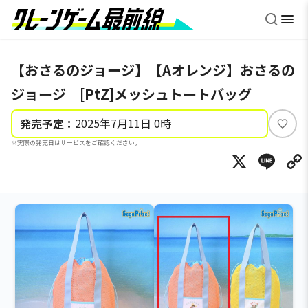
【おさるのジョージ】【Aオレンジ】おさるの
ジョージ [PtZ]メッシュトートバッグ
2025年7月11日 0時
発売予定：
い
※実際の発売日はサービスをご確認ください。
い
X
Li
ね