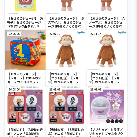
【おさるのジョージ】【A
【おさるのジョージ】【B
【おさるのジョージ】【A
帽子】おさるのジョージ
スマイル】おさるのジョ
ノーマル】おさるのジョ
[PM]ブック型タオルギフ
ージ [PM]ぬいぐるみパペ
ージ [PM]ぬいぐるみパペ
トボックス
ット
ット
22.06.06
22.07.15
22.11.14
【おさるのジョージ】
【おさるのジョージ】
【おさるのジョージ】
【ジョージ】おさるのジ
【セット配送】【ジョー
【セット配送】【ジョー
ョージ サイコロクッショ
ジ】おさるのジョージ
ジ】おさるのジョージ
ン
[GJ]くったりぬいぐるみ
[GJ]くったりぬいぐるみ
26.08.06
26.08.06
26.08.06
【鬼滅の刃】【A煉獄杏寿
【鬼滅の刃】【B胡蝶しの
【プリキュア】名探偵プ
郎】アニメ「鬼滅の刃」
ぶ】アニメ「鬼滅の刃」
リキュア！ プラネタリウ