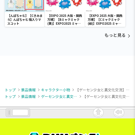
【んぽちゃむ】【Cきみま
【EXPO 2025 大阪・関西
【EXPO 2025 大阪・関西
ろ】んぽちゃむ 箱入りマ
万博】【Bミャクミャク
万博】【Cミャクミャク
スコット
(黄)】EXPO2025 ミャク
(緑)】EXPO2025 ミャク
ミャク カラフルスクイー
ミャク カラフルスクイー
ズマスコット
ズマスコット
もっと見る
トップ
景品情報
キャラクター小物
【ゲーセン少女と異文化交流】【D漢気コアラ】ゲーセン少女と異文化交流 クレーンゲーム風アクリルキーホルダー
トップ
景品情報
ゲーセン少女と異文化交流
【ゲーセン少女と異文化交流】【D漢気コアラ】ゲーセン少女と異文化交流 クレーンゲーム風アクリルキーホルダー