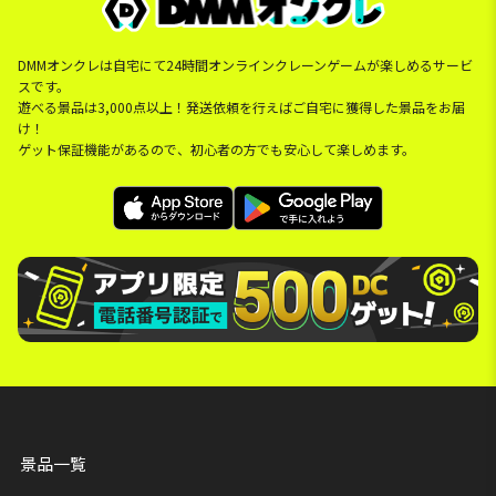
DMMオンクレは自宅にて24時間オンラインクレーンゲームが楽しめるサービ
スです。
遊べる景品は3,000点以上！発送依頼を行えばご自宅に獲得した景品をお届
け！
ゲット保証機能があるので、初心者の方でも安心して楽しめます。
景品一覧