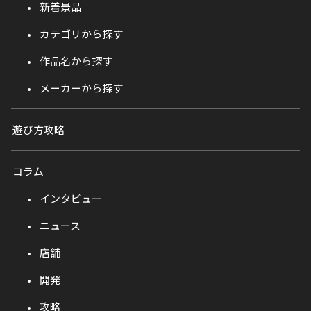
新着景品
カテゴリから探す
作品名から探す
メーカーから探す
遊び方攻略
コラム
インタビュー
ニュース
店舗
開発
攻略