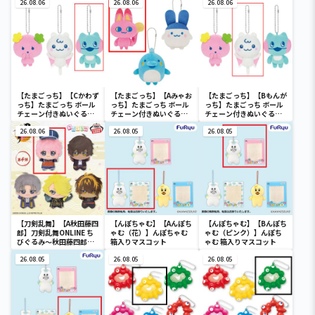
ーホルダー
26.08.06
ーホルダー
26.08.06
キーホルダー
26.08.06
【たまごっち】【Cかわず
【たまごっち】【Aみゃお
【たまごっち】【Bもんが
っち】たまごっち ボール
っち】たまごっち ボール
っち】たまごっち ボール
チェーン付きぬいぐるみ
チェーン付きぬいぐるみ
チェーン付きぬいぐるみ
～Tamagotchi
～Tamagotchi
～Tamagotchi
Paradise～vol.3
26.08.06
Paradise～vol.2-R
26.08.05
Paradise～vol.3
26.08.05
【刀剣乱舞】【A秋田藤四
【んぽちゃむ】【Aんぽち
【んぽちゃむ】【Bんぽち
郎】刀剣乱舞ONLINE ち
ゃむ（花）】んぽちゃむ
ゃむ（ピンク）】んぽち
びぐるみ～秋田藤四郎・
箱入りマスコット
ゃむ 箱入りマスコット
大倶利伽羅・へし切長谷
部・獅子王・火車切～
26.08.05
26.08.05
26.08.05