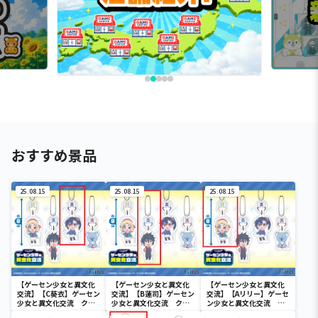
おすすめ景品
25.08.15
25.08.15
25.08.15
【ゲーセン少女と異文化
【ゲーセン少女と異文化
【ゲーセン少女と異文化
交流】【C葵衣】ゲーセン
交流】【B蓮司】ゲーセン
交流】【Aリリー】ゲーセ
少女と異文化交流 クレ
少女と異文化交流 クレ
ン少女と異文化交流 ク
ーンゲーム風アクリルキ
ーンゲーム風アクリルキ
レーンゲーム風アクリル