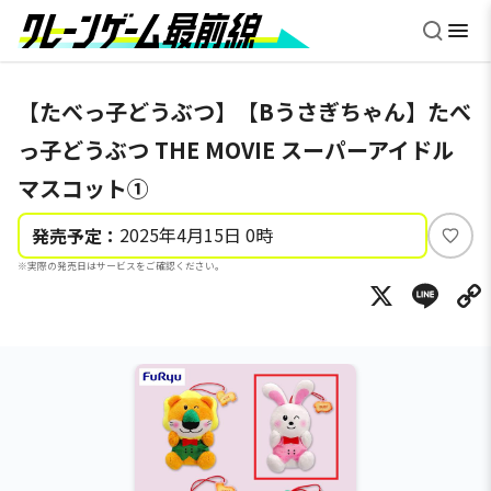
【たべっ子どうぶつ】【Bうさぎちゃん】たべ
っ子どうぶつ THE MOVIE スーパーアイドル
マスコット①
2025年4月15日 0時
発売予定：
い
※実際の発売日はサービスをご確認ください。
い
X
Li
ね