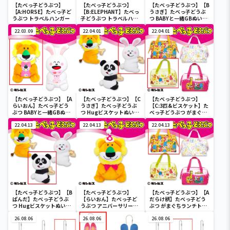
【たべっ子どうぶつ】
【たべっ子どうぶつ】
【たべっ子どうぶつ】【B
【A:HORSE】たべっ子ど
【B:ELEPHANT】たべっ
うさぎ】たべっ子どうぶ
うぶつ トラベルハンガー
子どうぶつ トラベルハン
つ BABYと一緒GBぬいぐ
ガー
るみ
22.03.09
22.04.01
22.04.01
【たべっ子どうぶつ】【A
【たべっ子どうぶつ】【C
【たべっ子どうぶつ】
らいおん】たべっ子どう
うさぎ】たべっ子どうぶ
【C:3匹&ビスケット】た
ぶつ BABYと一緒GBぬい
つ Hugビスケットぬいぐ
べっ子どうぶつ がまぐち
ぐるみ
るみ2
ランチトートバッグ2
22.04.13
22.04.13
22.04.13
【たべっ子どうぶつ】【B
【たべっ子どうぶつ】
【たべっ子どうぶつ】【A
ぱんだ】たべっ子どうぶ
【らいおん】たべっ子ど
だらけ柄】たべっ子どう
つ Hugビスケットぬいぐ
うぶつ アニバーサリー
ぶつ がまぐちランチトー
るみ2
BIG
トバッグ2
26.08.06
26.08.06
26.08.06