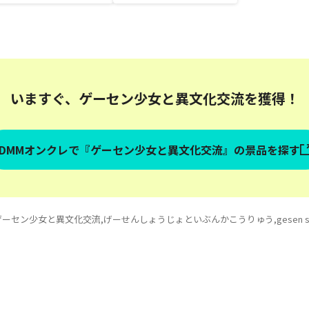
ゲーム風アクリルキーホル
ンゲーム風アクリルキーホ
ダー
ルダー
いますぐ、ゲーセン少女と異文化交流を獲得！
DMMオンクレで『ゲーセン少女と異文化交流』の景品を探す
女と異文化交流,げーせんしょうじょといぶんかこうりゅう,gesen shoujo t