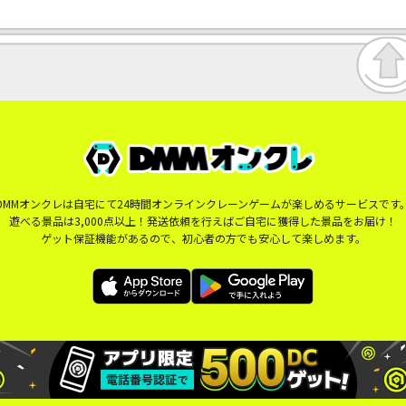
DMMオンクレは自宅にて24時間オンラインクレーンゲームが楽しめるサービスです
遊べる景品は3,000点以上！発送依頼を行えばご自宅に獲得した景品をお届け！
ゲット保証機能があるので、初心者の方でも安心して楽しめます。