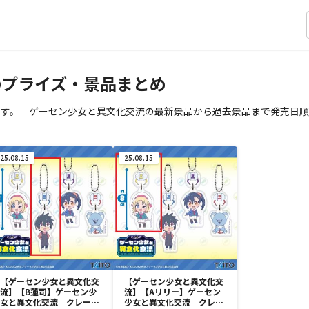
プライズ・景品まとめ
ます。 ゲーセン少女と異文化交流の最新景品から過去景品まで発売日順
25.08.15
25.08.15
【ゲーセン少女と異文化交
【ゲーセン少女と異文化交
流】【B蓮司】ゲーセン少
流】【Aリリー】ゲーセン
女と異文化交流 クレーン
少女と異文化交流 クレー