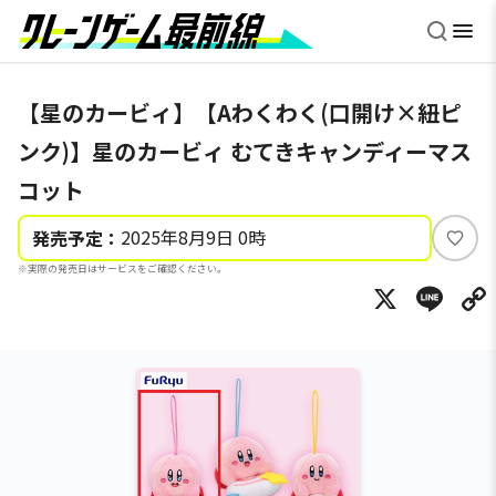
【星のカービィ】【Aわくわく(口開け×紐ピ
ンク)】星のカービィ むてきキャンディーマス
コット
2025年8月9日 0時
発売予定：
い
※実際の発売日はサービスをご確認ください。
い
X
Li
ね