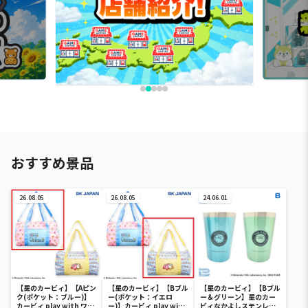
おすすめ景品
26.08.05
26.08.05
24.06.01
【星のカービィ】【Aピン
【星のカービィ】【Bブル
【星のカービィ】【Bブル
ク(ポケット：ブルー)】
ー(ポケット：イエロ
ー＆グリーン】星のカー
カービィ play with ワド
ー)】カービィ play with
ビィなかよしステンレス