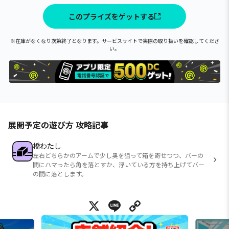
このプライズをゲットする
※在庫がなくなり次第終了となります。サービスサイトで実際の取り扱いを確認してくださ
い。
展開予定の遊び方 攻略記事
橋わたし
左右どちらかのアームで少し奥を狙って箱を寄せつつ、バーの
間にハマったら角を落とすか、浮いている方を持ち上げてバー
の間に落とします。
X
Line
Copy Link