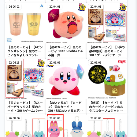
ルディ ボストンバッグ
ワドルディ ボストンバッ
ペアタンブラー
24.06.01
グ
22.04.01
22.04.01
【星のカービィ】【Aピン
【星のカービィ】星のカ
【星のカービィ】【B夢の
ク＆オレンジ】星のカー
ービィ 30thBIGぬいぐる
泉の物語】星のカービィ
ビィなかよしステンレス
み第一弾
30thゲームパッケージク
ペアタンブラー
ッション
22.04.13
22.06.06
22.06.06
【星のカービィ】【Aスー
【ぬいぐるみ】【カービ
【雑貨】【カービィ】星
パーデラックス】星のカ
ィ】星のカービィ
のカービィ カービィのお
ービィ 30thゲームパッケ
30thBIGぬいぐるみ第二
うちスタープロジェクタ
ージクッション
弾
ー
26.08.06
26.08.06
26.08.06