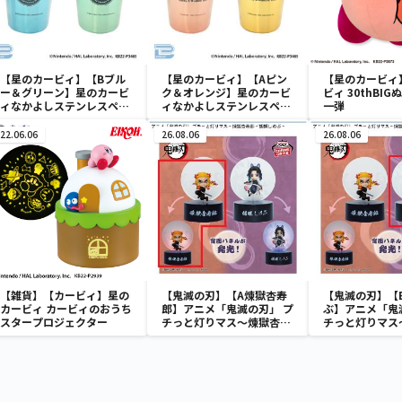
【星のカービィ】【Bブル
【星のカービィ】【Aピン
【星のカービィ
ー＆グリーン】星のカービ
ク＆オレンジ】星のカービ
ビィ 30thBI
ィなかよしステンレスペア
ィなかよしステンレスペア
一弾
タンブラー
タンブラー
22.06.06
26.08.06
26.08.06
【雑貨】【カービィ】星の
【鬼滅の刃】【A煉獄杏寿
【鬼滅の刃】【
カービィ カービィのおうち
郎】アニメ「鬼滅の刃」 プ
ぶ】アニメ「鬼
スタープロジェクター
チっと灯りマス～煉獄杏寿
チっと灯りマス
郎・胡蝶しのぶ～
郎・胡蝶しのぶ