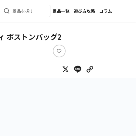
景品一覧
遊び方攻略
コラム
景品を探す
新着景品
インタビュー
カテゴリ一覧
ニュース
ィ ボストンバッグ2
作品名一覧
店舗
メーカー一覧
開発
い
い
攻略
X
Line
Copy Lin
ね
プライズ
イベント
キャラ特集