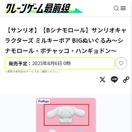
【サンリオ】【Bシナモロール】サンリオキャ
ラクターズ ミルキーボア BIGぬいぐるみ～シ
ナモロール・ポチャッコ・ハンギョドン～
2025年8月6日 0時
発売予定：
い
※実際の発売日はサービスをご確認ください。
い
X
Li
ね