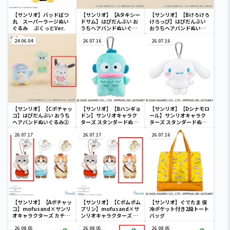
【サンリオ】バッドばつ
【サンリオ】【Aタキシー
【サンリオ】【Bけろけろ
丸 スーパーラージぬい
ドサム】はぴだんぶい お
けろっぴ】はぴだんぶい
ぐるみ ぷくっとVer.
うちヘアバンドぬいぐる
おうちヘアバンドぬいぐ
み②
るみ②
24.06.04
26.07.16
26.07.16
【サンリオ】【Cポチャッ
【サンリオ】【Bハンギョ
【サンリオ】【Dシナモロ
コ】はぴだんぶい おうち
ドン】サンリオキャラク
ール】サンリオキャラク
ヘアバンドぬいぐるみ②
ターズ スタンダードぬい
ターズ スタンダードぬい
ぐるみリール付きパスケ
ぐるみリール付きパスケ
26.07.17
ース
26.07.17
ース
26.07.16
【サンリオ】【Aポチャッ
【サンリオ】【Cポムポム
【サンリオ】ぐでたま 保
コ】mofusand×サンリ
プリン】mofusand×サ
冷ポケット付き2段トート
オキャラクターズ カチュ
ンリオキャラクターズ カ
バッグ
ーシャマスコット②
チューシャマスコット②
26.08.05
26.08.05
26.08.05