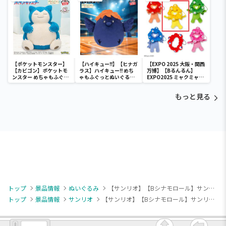
【ポケットモンスター】
【ハイキュー!!】【ヒナガ
【EXPO 2025 大阪・関西
【カビゴン】ポケットモ
ラス】ハイキュー!! めち
万博】【Bるんるん】
ンスター めちゃもふぐっ
ゃもふぐっとぬいぐるみ
EXPO2025 ミャクミャク
と ほっこりいやされぬい
～ヒナガラス～
カラフルゴム紐付きぬい
ぐるみ～カビゴン～
ぐるみ
もっと見る
トップ
景品情報
ぬいぐるみ
【サンリオ】【Bシナモロール】サンリオキャラクターズ ピューロランドコラボレーション ライブキャラBIGぬいぐるみ～ハローキティ・シナモロール～
トップ
景品情報
サンリオ
【サンリオ】【Bシナモロール】サンリオキャラクターズ ピューロランドコラボレーション ライブキャラBIGぬいぐるみ～ハローキティ・シナモロール～