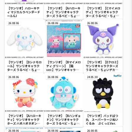
【サンリオ】ハローキテ
【サンリオ】【Aハローキ
【サンリオ】【Cマイメロ
ィ マジカルラベンダード
ティ】サンリオキャラク
ディ】サンリオキャラク
ールGJ
ターズ うるベビ・ちょい
ターズ うるベビ・ちょい
デカドール
デカドール
26.08.06
26.08.06
26.08.06
【サンリオ】【Dシナモロ
【サンリオ】【Bマイメロ
【サンリオ】【Eクロミ】
ール】サンリオキャラク
ディ グリーン】【箱
サンリオキャラクターズ
ターズ うるベビ・ちょい
ver.】サンリオキャラク
うるベビ・ちょいデカド
デカドール
ターズ おおきな
ール
26.08.06
SOFVIMATES～マイメロ
26.08.06
24.05.30
ディ マーメイドver. ～
【サンリオ】【Aハローキ
【サンリオ】【Bハンギョ
【サンリオ】バッドばつ
ティ】サンリオキャラク
ドン】サンリオキャラク
丸 スーパーラージぬい
ターズ ハオハオネオンタ
ターズ うるベビ・ちょい
ぐるみ ぷくっとVer.
ウンドールBIGタイプ1
デカドール
26.08.06
26.08.06
26.08.05