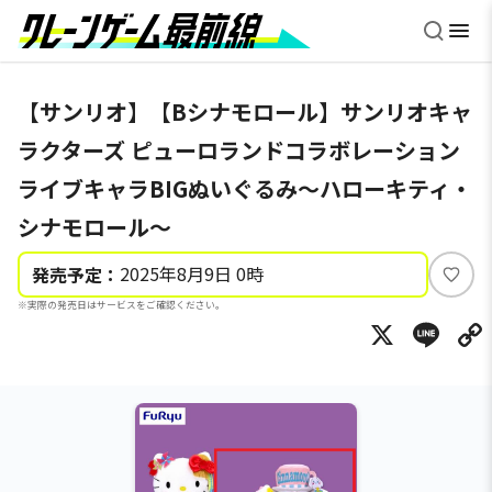
【サンリオ】【Bシナモロール】サンリオキャ
ラクターズ ピューロランドコラボレーション
ライブキャラBIGぬいぐるみ～ハローキティ・
シナモロール～
2025年8月9日 0時
発売予定：
い
※実際の発売日はサービスをご確認ください。
い
X
Li
ね