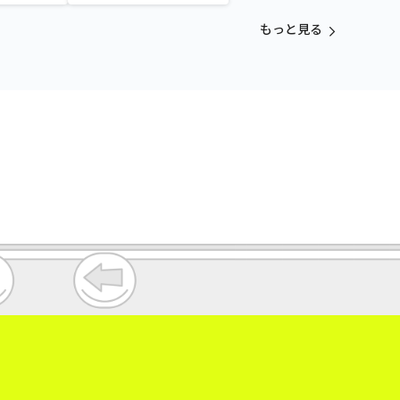
aradise～
Tamagotchi Paradise～
vol.3
もっと見る