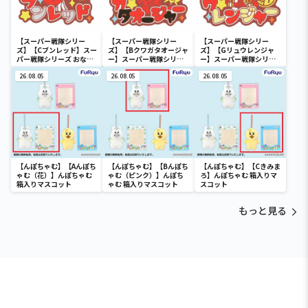
【スーパー戦隊シリー
【スーパー戦隊シリー
【スーパー戦隊シリー
ズ】【Cブンレッド】スー
ズ】【Bクワガタオージャ
ズ】【Gリュウレンジャ
パー戦隊シリーズ おなま
ー】スーパー戦隊シリー
ー】スーパー戦隊シリー
えラバーバッジvol.1
ズ おなまえラバーバッジ
ズ おなまえラバーバッジ
26.08.05
vol.1
26.08.05
vol.2
26.08.05
【んぽちゃむ】【Aんぽち
【んぽちゃむ】【Bんぽち
【んぽちゃむ】【Cきみま
ゃむ（花）】んぽちゃむ
ゃむ（ピンク）】んぽち
ろ】んぽちゃむ 箱入りマ
箱入りマスコット
ゃむ 箱入りマスコット
スコット
もっと見る