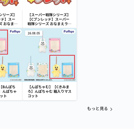
シリーズ】
【スーパー戦隊シリーズ】
ッド】スー
【Cブンレッド】スーパー
ズ おなまえ
戦隊シリーズ おなまえラバ
.2
ーバッジvol.1
26.08.05
【Bんぽち
【んぽちゃむ】【Cきみま
】んぽちゃ
ろ】んぽちゃむ 箱入りマス
コット
コット
もっと見る