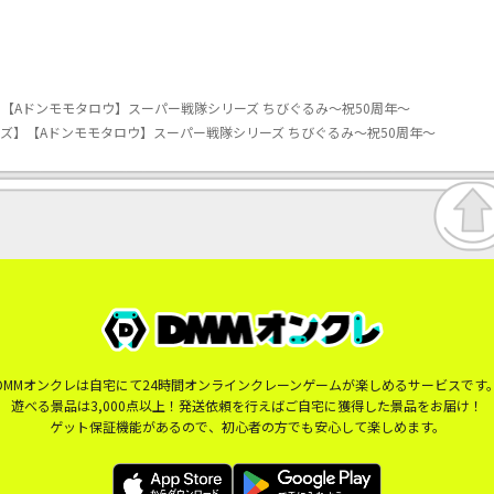
【Aドンモモタロウ】スーパー戦隊シリーズ ちびぐるみ～祝50周年～
ズ】【Aドンモモタロウ】スーパー戦隊シリーズ ちびぐるみ～祝50周年～
DMMオンクレは自宅にて24時間オンラインクレーンゲームが楽しめるサービスです
遊べる景品は3,000点以上！発送依頼を行えばご自宅に獲得した景品をお届け！
ゲット保証機能があるので、初心者の方でも安心して楽しめます。