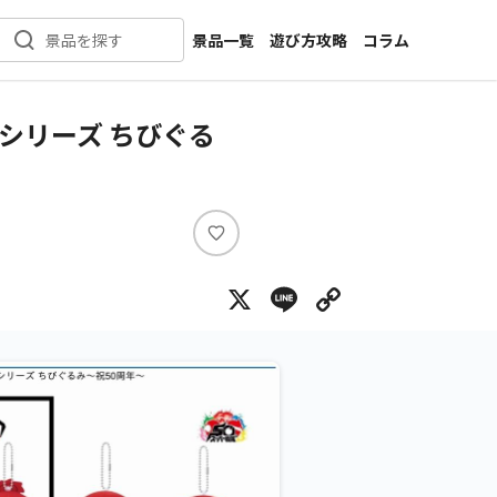
景品一覧
遊び方攻略
コラム
景品を探す
新着景品
インタビュー
カテゴリ一覧
ニュース
シリーズ ちびぐる
作品名一覧
店舗
メーカー一覧
開発
攻略
い
プライズ
い
X
Line
Copy Lin
ね
イベント
キャラ特集