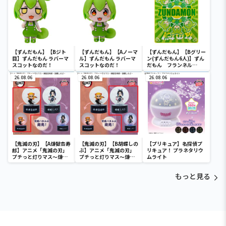
【ずんだもん】【Bジト
【ずんだもん】【Aノーマ
【ずんだもん】【Bグリー
目】ずんだもん ラバーマ
ル】ずんだもん ラバーマ
ン(ずんだもん6人)】ずん
スコットなのだ！
スコットなのだ！
だもん フランネル
100×140
26.08.06
26.08.06
26.08.06
【鬼滅の刃】【A煉獄杏寿
【鬼滅の刃】【B胡蝶しの
【プリキュア】名探偵プ
郎】アニメ「鬼滅の刃」
ぶ】アニメ「鬼滅の刃」
リキュア！ プラネタリウ
プチっと灯りマス～煉獄
プチっと灯りマス～煉獄
ムライト
杏寿郎・胡蝶しのぶ～
杏寿郎・胡蝶しのぶ～
もっと見る