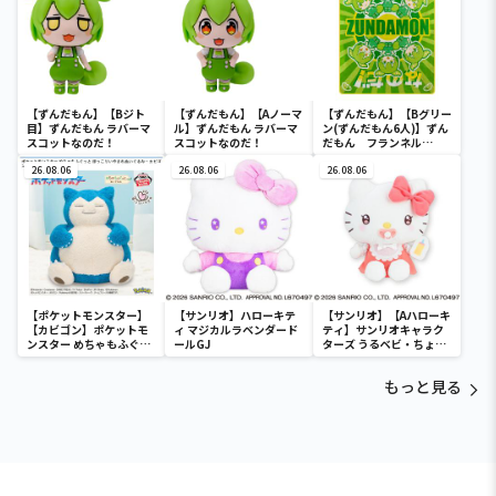
【ずんだもん】【Bジト
【ずんだもん】【Aノーマ
【ずんだもん】【Bグリー
目】ずんだもん ラバーマ
ル】ずんだもん ラバーマ
ン(ずんだもん6人)】ずん
スコットなのだ！
スコットなのだ！
だもん フランネル
100×140
26.08.06
26.08.06
26.08.06
【ポケットモンスター】
【サンリオ】ハローキテ
【サンリオ】【Aハローキ
【カビゴン】ポケットモ
ィ マジカルラベンダード
ティ】サンリオキャラク
ンスター めちゃもふぐっ
ールGJ
ターズ うるベビ・ちょい
と ほっこりいやされぬい
デカドール
ぐるみ～カビゴン～
もっと見る