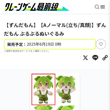
【ずんだもん】【Aノーマル(立ち/真顔)】ずん
だもん ぶるぶるぬいぐるみ
2025年6月19日 0時
発売予定：
い
※実際の発売日はサービスをご確認ください。
い
X
Li
ね