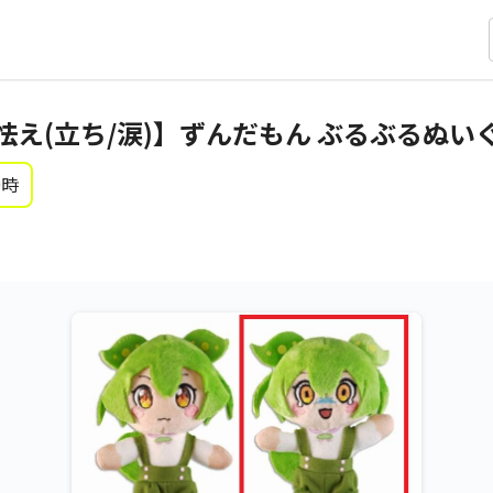
怯え(立ち/涙)】ずんだもん ぶるぶるぬい
0時