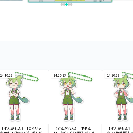
24.10.13
24.10.13
24.10.13
【ずんだもん】【Cドヤァ
【ずんだもん】【Fそん
【ずんだもん】
なのだ！(腕組み)】ずんだ
な…(びっくり顔)】ずんだ
な！(片手腰)】