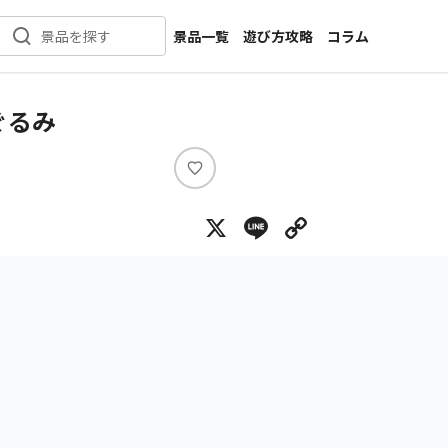
景品一覧
遊び方攻略
コラム
景品を探す
新着景品
インタビュー
カテゴリ一覧
ニュース
ぐるみ
作品名一覧
店舗
メーカー一覧
開発
い
い
攻略
X
Line
Copy Lin
ね
プライズ
イベント
キャラ特集