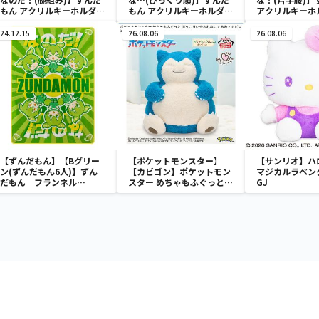
もん アクリルキーホルダー
もん アクリルキーホルダー
アクリルキーホ
なのだ！
なのだ！
だ！
24.12.15
26.08.06
26.08.06
【ずんだもん】【Bグリー
【ポケットモンスター】
【サンリオ】ハ
ン(ずんだもん6人)】ずん
【カビゴン】ポケットモン
マジカルラベン
だもん フランネル
スター めちゃもふぐっと
GJ
100×140
ほっこりいやされぬいぐる
み～カビゴン～