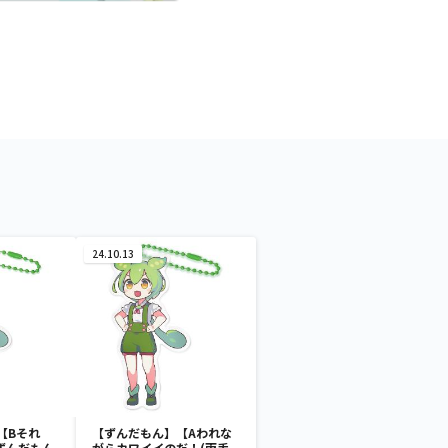
24.10.13
【Bそれ
【ずんだもん】【Aわれな
ずんだもん
がらカワイイのだ！(両手