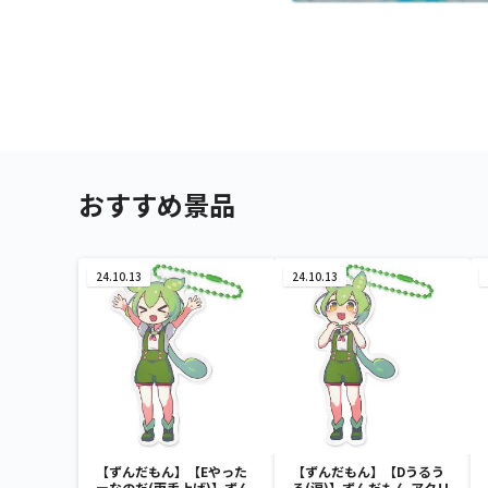
おすすめ景品
24.10.13
24.10.13
【ずんだもん】【Eやった
【ずんだもん】【Dうるう
ーなのだ(両手上げ)】ずん
る(涙)】ずんだもん アクリ