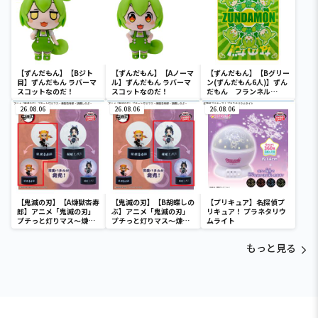
【ずんだもん】【Bジト
【ずんだもん】【Aノーマ
【ずんだもん】【Bグリー
目】ずんだもん ラバーマ
ル】ずんだもん ラバーマ
ン(ずんだもん6人)】ずん
スコットなのだ！
スコットなのだ！
だもん フランネル
100×140
26.08.06
26.08.06
26.08.06
【鬼滅の刃】【A煉獄杏寿
【鬼滅の刃】【B胡蝶しの
【プリキュア】名探偵プ
郎】アニメ「鬼滅の刃」
ぶ】アニメ「鬼滅の刃」
リキュア！ プラネタリウ
プチっと灯りマス～煉獄
プチっと灯りマス～煉獄
ムライト
杏寿郎・胡蝶しのぶ～
杏寿郎・胡蝶しのぶ～
もっと見る