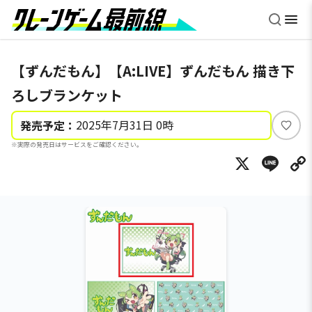
【ずんだもん】【A:LIVE】ずんだもん 描き下
ろしブランケット
2025年7月31日 0時
発売予定：
い
※実際の発売日はサービスをご確認ください。
い
X
Li
ね