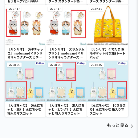
おうちヘアバンドぬいぐ
ターズ スタンダードぬい
ターズ スタンダードぬい
るみ②
ぐるみリール付きパスケ
ぐるみリール付きパスケ
26.07.17
ース
26.07.17
ース
26.07.16
【サンリオ】【Aポチャッ
【サンリオ】【Cポムポム
【サンリオ】ぐでたま 保
コ】mofusand×サンリ
プリン】mofusand×サ
冷ポケット付き2段トート
オキャラクターズ カチュ
ンリオキャラクターズ カ
バッグ
ーシャマスコット②
チューシャマスコット②
26.08.05
26.08.05
26.08.05
【んぽちゃむ】【Aんぽち
【んぽちゃむ】【Bんぽち
【んぽちゃむ】【Cきみま
ゃむ（花）】んぽちゃむ
ゃむ（ピンク）】んぽち
ろ】んぽちゃむ 箱入りマ
箱入りマスコット
ゃむ 箱入りマスコット
スコット
もっと見る