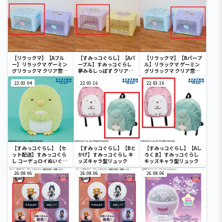
【リラックマ】【Aブル
【すみっコぐらし】【Aパ
【リラックマ】【Bパープ
ー】リラックマ ゲーミン
ープル】すみっコぐらし
ル】リラックマ ゲーミン
グリラックマ クリア窓付
夢みるしっぽず クリア窓
グリラックマ クリア窓付
き収納ボックス
付き収納ボックス
き収納ボックス
22.03.04
22.03.16
22.03.16
【すみっコぐらし】【セ
【すみっコぐらし】【Bと
【すみっコぐらし】【Aし
ット配送】すみっコぐら
かげ】すみっコぐらし キ
ろくま】すみっコぐらし
し コーデュロイぬいぐる
ッズキャラ型リュック
キッズキャラ型リュック
みXL プレミアム ぺんぎ
ん？
26.08.06
26.08.06
26.08.06