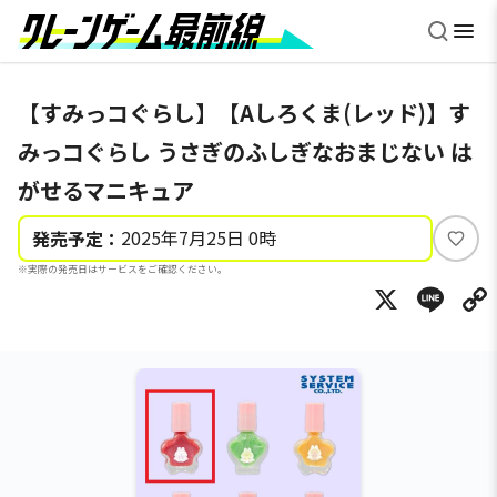
【すみっコぐらし】【Aしろくま(レッド)】す
みっコぐらし うさぎのふしぎなおまじない は
がせるマニキュア
2025年7月25日 0時
発売予定：
い
※実際の発売日はサービスをご確認ください。
い
X
Li
ね