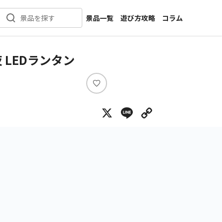
景品一覧
遊び方攻略
コラム
景品を探す
新着景品
インタビュー
カテゴリ一覧
ニュース
LEDランタン
作品名一覧
店舗
メーカー一覧
開発
い
い
攻略
X
Line
Copy Lin
ね
プライズ
イベント
キャラ特集