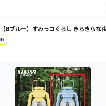
【Bブルー】すみっコぐらし きらきらな夜 
0時