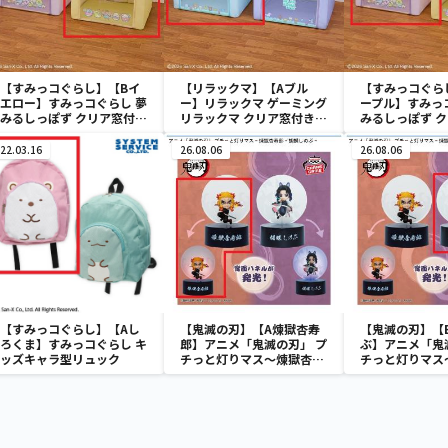
【すみっコぐらし】【Bイ
【リラックマ】【Aブル
【すみっコぐら
エロー】すみっコぐらし 夢
ー】リラックマ ゲーミング
ープル】すみっ
みるしっぽず クリア窓付き
リラックマ クリア窓付き収
みるしっぽず 
収納ボックス
納ボックス
収納ボックス
22.03.16
26.08.06
26.08.06
【すみっコぐらし】【Aし
【鬼滅の刃】【A煉獄杏寿
【鬼滅の刃】【
ろくま】すみっコぐらし キ
郎】アニメ「鬼滅の刃」 プ
ぶ】アニメ「鬼
ッズキャラ型リュック
チっと灯りマス～煉獄杏寿
チっと灯りマス
郎・胡蝶しのぶ～
郎・胡蝶しのぶ