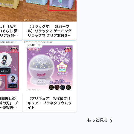
し】【Aパ
【リラックマ】【Bパープ
コぐらし 夢
ル】リラックマ ゲーミング
クリア窓付き
リラックマ クリア窓付き収
納ボックス
26.08.06
B胡蝶しの
【プリキュア】名探偵プリ
滅の刃」 プ
キュア！ プラネタリウムラ
～煉獄杏寿
イト
～
もっと見る