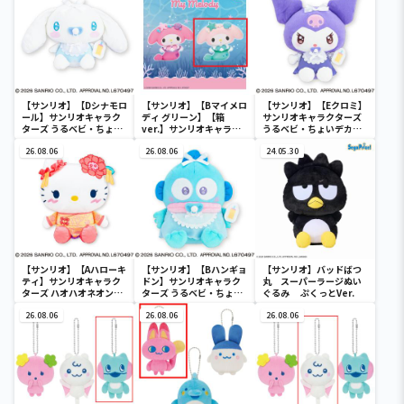
【サンリオ】【Dシナモロ
【サンリオ】【Bマイメロ
【サンリオ】【Eクロミ】
ール】サンリオキャラク
ディ グリーン】【箱
サンリオキャラクターズ
ターズ うるベビ・ちょい
ver.】サンリオキャラク
うるベビ・ちょいデカド
デカドール
ターズ おおきな
ール
26.08.06
SOFVIMATES～マイメロ
26.08.06
24.05.30
ディ マーメイドver. ～
【サンリオ】【Aハローキ
【サンリオ】【Bハンギョ
【サンリオ】バッドばつ
ティ】サンリオキャラク
ドン】サンリオキャラク
丸 スーパーラージぬい
ターズ ハオハオネオンタ
ターズ うるベビ・ちょい
ぐるみ ぷくっとVer.
ウンドールBIGタイプ1
デカドール
26.08.06
26.08.06
26.08.06