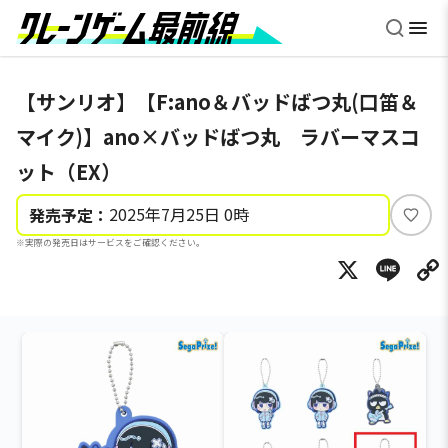
【サンリオ】【F:ano＆バッドばつ丸(口笛＆
マイク)】ano×バッドばつ丸 ラバーマスコ
ット（EX）
2025年7月25日 0時
発売予定：
い
※実際の発売日はサービスをご確認ください。
い
X
Li
ね