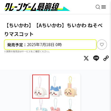
【ちいかわ】【Aちいかわ】ちいかわ ねそべ
りマスコット
2025年7月18日 0時
発売予定：
い
※実際の発売日はサービスをご確認ください。
い
X
Li
ね