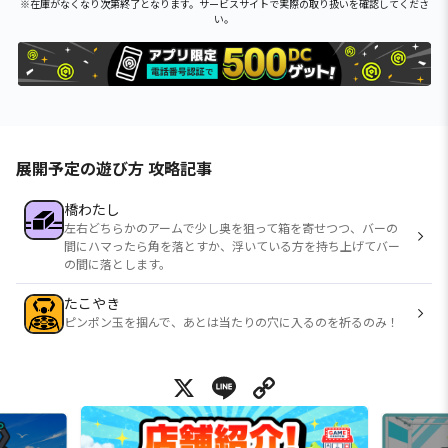
※在庫がなくなり次第終了となります。サービスサイトで実際の取り扱いを確認してくださ
い。
展開予定の遊び方 攻略記事
橋わたし
左右どちらかのアームで少し奥を狙って箱を寄せつつ、バーの
間にハマったら角を落とすか、浮いている方を持ち上げてバー
の間に落とします。
たこやき
ピンポン玉を掴んで、あとは当たりの穴に入るのを祈るのみ！
X
Line
Copy Link