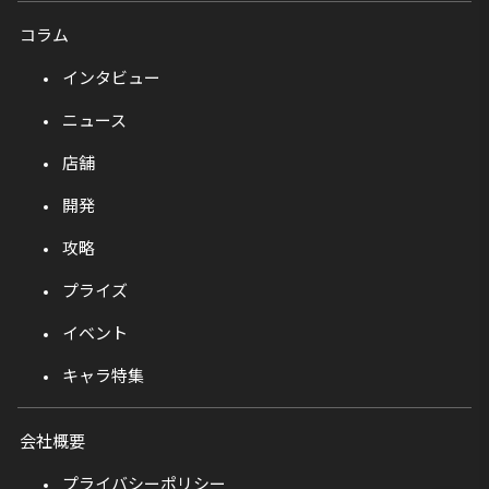
コラム
インタビュー
ニュース
店舗
開発
攻略
プライズ
イベント
キャラ特集
会社概要
プライバシーポリシー