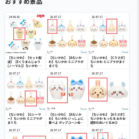
おすすめ景品
24.06.01
26.07.17
26.07.17
【ちいかわ】【セット配
【ちいかわ】【Aちいか
【ちいかわ】【Cうさぎ】
送】【Eくりまんじゅう
わ】ちいかわ ミニプラが
ちいかわ ミニプラがまぐ
(ノーマル)】ちいかわ イ
まぐち
ち
ンテリアミニフィギュア
４
26.07.17
26.07.17
26.07.17
【ちいかわ】【Gシーサ
【ちいかわ】【Aちいか
【ちいかわ】【Aうさぎ】
ー】ちいかわ ミニプラが
わ】ちいかわ いっしょに
ちいかわ もっちる おかお
まぐち
食べよ ポップコーンぬい
超BIGぬいぐるみ②
ぐるみ
26.07.17
26.07.17
26.07.17