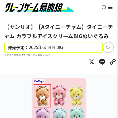
【サンリオ】【Aタイニーチャム】タイニーチ
ャム カラフルアイスクリームBIGぬいぐるみ
2025年6月4日 0時
発売予定：
い
※実際の発売日はサービスをご確認ください。
い
X
Li
ね