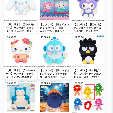
【サンリオ】【Dシナモロ
【サンリオ】【Bマイメロ
【サンリオ】【Eクロミ】
ール】サンリオキャラク
ディ グリーン】【箱
サンリオキャラクターズ
ターズ うるベビ・ちょい
ver.】サンリオキャラク
うるベビ・ちょいデカド
デカドール
ターズ おおきな
ール
26.08.06
SOFVIMATES～マイメロ
26.08.06
24.05.30
ディ マーメイドver. ～
【サンリオ】【Aハローキ
【サンリオ】【Bハンギョ
【サンリオ】バッドばつ
ティ】サンリオキャラク
ドン】サンリオキャラク
丸 スーパーラージぬい
ターズ ハオハオネオンタ
ターズ うるベビ・ちょい
ぐるみ ぷくっとVer.
ウンドールBIGタイプ1
デカドール
26.08.06
26.08.06
26.08.05