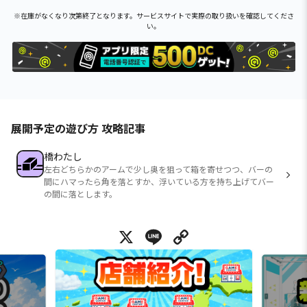
※在庫がなくなり次第終了となります。サービスサイトで実際の取り扱いを確認してくださ
い。
展開予定の遊び方 攻略記事
橋わたし
左右どちらかのアームで少し奥を狙って箱を寄せつつ、バーの
間にハマったら角を落とすか、浮いている方を持ち上げてバー
の間に落とします。
X
Line
Copy Link