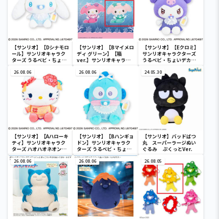
【サンリオ】【Dシナモロ
【サンリオ】【Bマイメロ
【サンリオ】【Eクロミ】
ール】サンリオキャラク
ディ グリーン】【箱
サンリオキャラクターズ
ターズ うるベビ・ちょい
ver.】サンリオキャラク
うるベビ・ちょいデカド
デカドール
ターズ おおきな
ール
26.08.06
SOFVIMATES～マイメロ
26.08.06
24.05.30
ディ マーメイドver. ～
【サンリオ】【Aハローキ
【サンリオ】【Bハンギョ
【サンリオ】バッドばつ
ティ】サンリオキャラク
ドン】サンリオキャラク
丸 スーパーラージぬい
ターズ ハオハオネオンタ
ターズ うるベビ・ちょい
ぐるみ ぷくっとVer.
ウンドールBIGタイプ1
デカドール
26.08.06
26.08.06
26.08.05