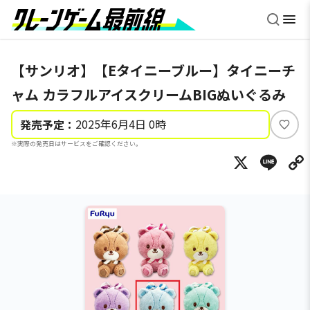
【サンリオ】【Eタイニーブルー】タイニーチ
ャム カラフルアイスクリームBIGぬいぐるみ
2025年6月4日 0時
発売予定：
い
※実際の発売日はサービスをご確認ください。
い
X
Li
ね