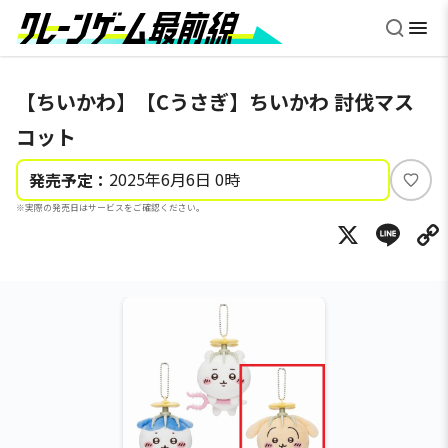
【ちいかわ】【Cうさぎ】ちいかわ 討伐マス
コット
2025年6月6日 0時
発売予定：
い
※実際の発売日はサービスをご確認ください。
い
X
Li
ね