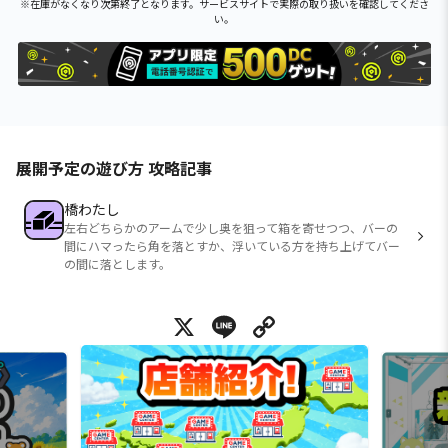
※在庫がなくなり次第終了となります。サービスサイトで実際の取り扱いを確認してくださ
い。
展開予定の遊び方 攻略記事
橋わたし
左右どちらかのアームで少し奥を狙って箱を寄せつつ、バーの
間にハマったら角を落とすか、浮いている方を持ち上げてバー
の間に落とします。
X
Line
Copy Link