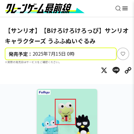
【サンリオ】【Bけろけろけろっぴ】サンリオ
キャラクターズ うふふぬいぐるみ
2025年7月15日 0時
発売予定：
い
※実際の発売日はサービスをご確認ください。
い
X
Li
ね