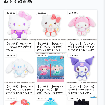
おすすめ景品
26.08.06
26.08.06
26.08.06
【サンリオ】ハローキテ
【サンリオ】【Aハローキ
【サンリオ】【Cマイメロ
ィ マジカルラベンダード
ティ】サンリオキャラク
ディ】サンリオキャラク
ールGJ
ターズ うるベビ・ちょい
ターズ うるベビ・ちょい
デカドール
デカドール
26.08.06
26.08.06
26.08.06
【サンリオ】【Dシナモロ
【サンリオ】【Bマイメロ
【サンリオ】【Eクロミ】
ール】サンリオキャラク
ディ グリーン】【箱
サンリオキャラクターズ
ターズ うるベビ・ちょい
ver.】サンリオキャラク
うるベビ・ちょいデカド
デカドール
ターズ おおきな
ール
26.08.06
SOFVIMATES～マイメロ
26.08.06
24.05.30
ディ マーメイドver. ～