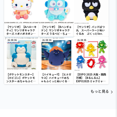
【サンリオ】【Aハローキ
【サンリオ】【Bハンギョ
【サンリオ】バッドばつ
ティ】サンリオキャラク
ドン】サンリオキャラク
丸 スーパーラージぬい
ターズ ハオハオネオンタ
ターズ うるベビ・ちょい
ぐるみ ぷくっとVer.
ウンドールBIGタイプ1
デカドール
26.08.06
26.08.06
26.08.05
【ポケットモンスター】
【ハイキュー!!】【ヒナガ
【EXPO 2025 大阪・関西
【カビゴン】ポケットモ
ラス】ハイキュー!! めち
万博】【Bるんるん】
ンスター めちゃもふぐっ
ゃもふぐっとぬいぐるみ
EXPO2025 ミャクミャク
と ほっこりいやされぬい
～ヒナガラス～
カラフルゴム紐付きぬい
ぐるみ～カビゴン～
ぐるみ
もっと見る