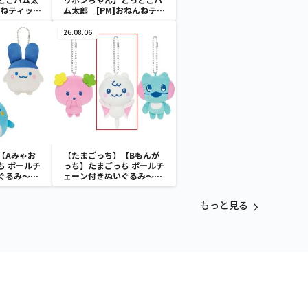
んねティッシ
ム太郎 [PM]おねんねティ
ー
ッシュボックスカバー
26.08.06
【Aみゃお
【たまごっち】【Bもんが
ち ボールチ
っち】たまごっち ボールチ
ぐるみ～
ェーン付きぬいぐるみ～
aradise～
Tamagotchi Paradise～
vol.3
もっと見る