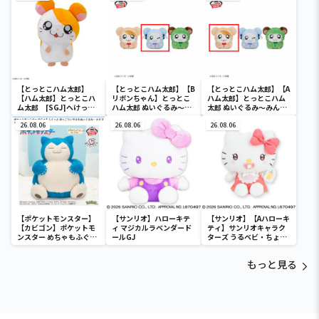
【とっとこハム太郎】
【とっとこハム太郎】【B
【とっとこハム太郎】【A
【ハム太郎】とっとこハ
リボンちゃん】とっとこ
ハム太郎】とっとこハム
ム太郎 [SGJ]へけっぬ
ハム太郎 ぬいぐるみ～み
太郎 ぬいぐるみ～みんな
いぐるみ
んなでパジャマパーティ
でパジャマパーティーな
26.08.06
ーなのだ～
26.08.06
のだ～
26.08.06
【ポケットモンスター】
【サンリオ】ハローキテ
【サンリオ】【Aハローキ
【カビゴン】ポケットモ
ィ マジカルラベンダード
ティ】サンリオキャラク
ンスター めちゃもふぐっ
ールGJ
ターズ うるベビ・ちょい
と ほっこりいやされぬい
デカドール
ぐるみ～カビゴン～
もっと見る