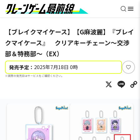
【ブレイクマイケース】【G麻波麗】『ブレイ
クマイケース』 クリアキーチェーン～交渉
部＆特務部～（EX）
2025年7月18日 0時
発売予定：
い
※実際の発売日はサービスをご確認ください。
い
X
Li
ね