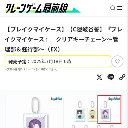
【ブレイクマイケース】【C隠岐谷誓】『ブレ
イクマイケース』 クリアキーチェーン～管
理部＆強行部～（EX）
2025年7月18日 0時
発売予定：
い
※実際の発売日はサービスをご確認ください。
い
X
Li
ね