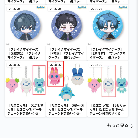
マイケース』 缶バッジ
マイケース』 缶バッジ
マイケース』 缶バッジ
～本部＆交際部～(EX)
～交渉部＆特務部～(EX)
～管理部＆強行部～(EX)
25.06.20
25.06.20
25.06.20
【ブレイクマイケース】
【ブレイクマイケース】
【ブレイクマイケース】
【G環野揺】『ブレイク
【F神家】『ブレイクマイ
【E新名有】『ブレイクマ
マイケース』 缶バッジ
ケース』 缶バッジ～交
イケース』 缶バッジ～
～本部＆交際部～(EX)
渉部＆特務部～(EX)
交渉部＆特務部～(EX)
26.08.06
26.08.06
26.08.06
【たまごっち】【Cかわず
【たまごっち】【Aみゃお
【たまごっち】【Bもんが
っち】たまごっち ボール
っち】たまごっち ボール
っち】たまごっち ボール
チェーン付きぬいぐるみ
チェーン付きぬいぐるみ
チェーン付きぬいぐるみ
～Tamagotchi
～Tamagotchi
～Tamagotchi
Paradise～vol.3
Paradise～vol.2-R
Paradise～vol.3
もっと見る