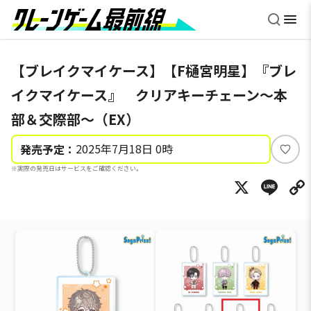
【ブレイクマイケース】【F樋宮明星】『ブレ
イクマイケース』 クリアキーチェーン～本
部＆交際部～（EX）
2025年7月18日 0時
発売予定：
い
※実際の発売日はサービスをご確認ください。
い
X
Li
ね