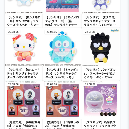
【サンリオ】【Dシナモロ
【サンリオ】【Bマイメロ
【サンリオ】【Eクロミ】
ール】サンリオキャラク
ディ グリーン】【箱
サンリオキャラクターズ
ターズ うるベビ・ちょい
ver.】サンリオキャラク
うるベビ・ちょいデカド
デカドール
ターズ おおきな
ール
26.08.06
SOFVIMATES～マイメロ
26.08.06
24.05.30
ディ マーメイドver. ～
【サンリオ】【Aハローキ
【サンリオ】【Bハンギョ
【サンリオ】バッドばつ
ティ】サンリオキャラク
ドン】サンリオキャラク
丸 スーパーラージぬい
ターズ ハオハオネオンタ
ターズ うるベビ・ちょい
ぐるみ ぷくっとVer.
ウンドールBIGタイプ1
デカドール
26.08.06
26.08.06
26.08.06
【鬼滅の刃】【A煉獄杏寿
【鬼滅の刃】【B胡蝶しの
【プリキュア】名探偵プ
郎】アニメ「鬼滅の刃」
ぶ】アニメ「鬼滅の刃」
リキュア！ プラネタリウ