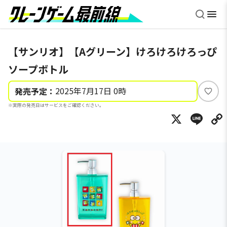
【サンリオ】【Aグリーン】けろけろけろっぴ
ソープボトル
2025年7月17日 0時
発売予定：
い
※実際の発売日はサービスをご確認ください。
い
X
Li
ね