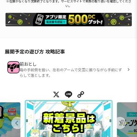
※在庫がなくなり次第終了となります。サービスサイトで実際の取り扱いを確認してくださ
い。
展開予定の遊び方 攻略記事
前おとし
箱の手前側を狙い、左右のアームで交互に振りながら手前にず
らして落とします。
X
Line
Copy Link