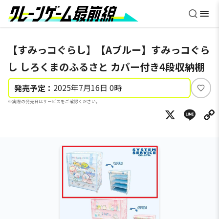
【すみっコぐらし】【Aブルー】すみっコぐら
し しろくまのふるさと カバー付き4段収納棚
2025年7月16日 0時
発売予定：
い
※実際の発売日はサービスをご確認ください。
い
X
Li
ね