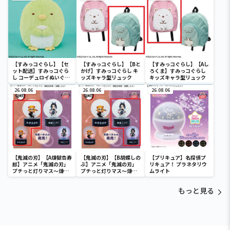
【すみっコぐらし】【セ
【すみっコぐらし】【Bと
【すみっコぐらし】【Aし
ット配送】すみっコぐら
かげ】すみっコぐらし キ
ろくま】すみっコぐらし
し コーデュロイぬいぐる
ッズキャラ型リュック
キッズキャラ型リュック
みXL プレミアム ぺんぎ
ん？
26.08.06
26.08.06
26.08.06
【鬼滅の刃】【A煉獄杏寿
【鬼滅の刃】【B胡蝶しの
【プリキュア】名探偵プ
郎】アニメ「鬼滅の刃」
ぶ】アニメ「鬼滅の刃」
リキュア！ プラネタリウ
プチっと灯りマス～煉獄
プチっと灯りマス～煉獄
ムライト
杏寿郎・胡蝶しのぶ～
杏寿郎・胡蝶しのぶ～
もっと見る